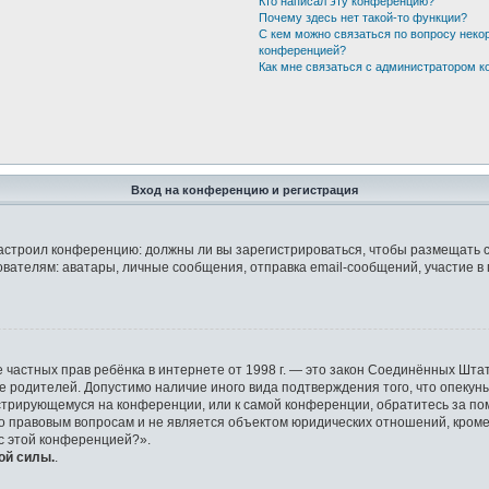
Кто написал эту конференцию?
Почему здесь нет такой-то функции?
С кем можно связаться по вопросу неко
конференцией?
Как мне связаться с администратором 
Вход на конференцию и регистрация
р настроил конференцию: должны ли вы зарегистрироваться, чтобы размещать 
елям: аватары, личные сообщения, отправка email-сообщений, участие в груп
защите частных прав ребёнка в интернете от 1998 г. — это закон Соединённых 
ие родителей. Допустимо наличие иного вида подтверждения того, что опек
гистрирующемуся на конференции, или к самой конференции, обратитесь за по
правовым вопросам и не является объектом юридических отношений, кроме у
 с этой конференцией?».
ой силы.
.