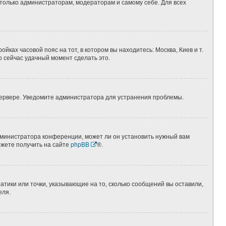
 только администраторам, модераторам и самому себе. Для всех
йках часовой пояс на тот, в котором вы находитесь: Москва, Киев и т.
о сейчас удачный момент сделать это.
 сервере. Уведомите администратора для устранения проблемы.
дминистратора конференции, может ли он установить нужный вам
ожете получить на сайте
phpBB
®.
атики или точки, указывающие на то, сколько сообщений вы оставили,
еля.