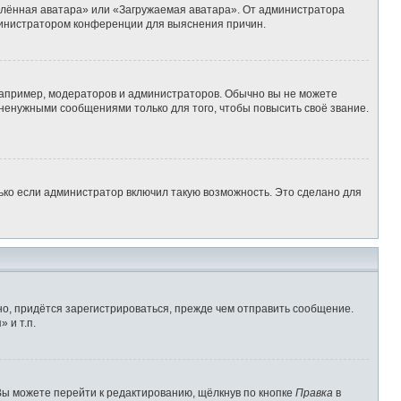
алённая аватара» или «Загружаемая аватара». От администратора
администратором конференции для выяснения причин.
апример, модераторов и администраторов. Обычно вы не можете
ненужными сообщениями только для того, чтобы повысить своё звание.
ько если администратор включил такую возможность. Это сделано для
о, придётся зарегистрироваться, прежде чем отправить сообщение.
 и т.п.
Вы можете перейти к редактированию, щёлкнув по кнопке
Правка
в