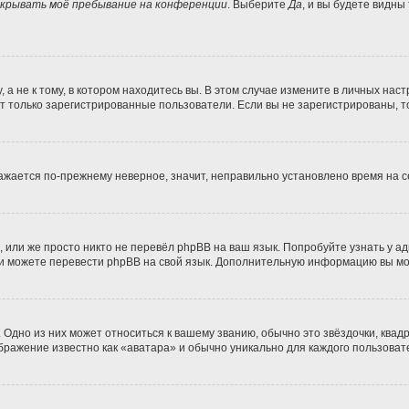
крывать моё пребывание на конференции
. Выберите
Да
, и вы будете видны
 не к тому, в котором находитесь вы. В этом случае измените в личных настро
гут только зарегистрированные пользователи. Если вы не зарегистрированы, т
бражается по-прежнему неверное, значит, неправильно установлено время на
 или же просто никто не перевёл phpBB на ваш язык. Попробуйте узнать у а
сами можете перевести phpBB на свой язык. Дополнительную информацию вы м
Одно из них может относиться к вашему званию, обычно это звёздочки, квадр
ображение известно как «аватара» и обычно уникально для каждого пользоват