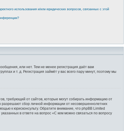
рректного использования и/или юридических вопросов, связанных с этой
конференции?
сообщения, или нет. Тем не менее регистрация даёт вам
пах и т. д. Регистрация займёт у вас всего пару минут, поэтому мы
Штатов, требующий от сайтов, которые могут собирать информацию от
уны разрешают сбор личной информации от несовершеннолетних
мощью к юрисконсульту. Обратите внимание, что phpBB Limited
казанных в ответе на вопрос «С кем можно связаться по вопросу