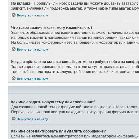
На вкладке «Профиль» личного раздела вы можете добавить аватару с
зависит, включена ли поддержка аватар, а также какие типы аватар м
Вернуться к началу
Что такое звание и как я могу изменить его?
Звания, отображаемые под вашим именем, отражают количество созд
напрямую изменять наименования званий на конференции, так как они
На большинстве конференций это запрещено, и модератор или админи
Вернуться к началу
Когда я щёлкаю по ссылке «email», от меня требуют войти на конфе
Только зарегистрированные пользователи могут отправлять email-соо
того, чтобы предотвратить злоупотребления почтовой системой анон
Вернуться к началу
Как мне создать новую тему или сообщение?
Для создания новой темы в форуме щёлкните по кнопке «Новая тема».
Перечень ваших прав доступа находится внизу страниц форума или те
Вернуться к началу
Как мне отредактировать или удалить сообщение?
Если вы не являетесь администратором или модератором конференции,