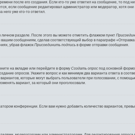
ремени после его создания. Если кто-то уже ответил на сообщение, то под н
ляется, если сообщение редактировал администратор или модератор, хотя они
 него уже кто-то ответил.
в личном разделе. После этого вы можете отметить флажком пункт
Присоедин
м вашим сообщениям, сделав соответствующий выбор в параграфе «Отправка
ниях, убрав флажок
Присоединить подпись
в форме отправки сообщения.
ните на вкладке или перейдите в форму
Создать опрос
под основной формой
создание опросов. Укажите вопрос и как минимум два варианта ответа в соот
о вариантов, которые могут выбрать пользователи при голосовании, с помощь
изменять вариант, за который они проголосовали.
ратором конференции. Если вам нужно добавить количество вариантов, прев
здателями, модераторами или администраторами. Для редактирования опроса 