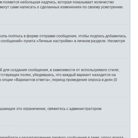
им появится небольшая надпись, которая показывает количество
 могут сами написать о сделанных изменениях по своему усмотрению.
ить подпись
в форме отправки сообщения, чтобы подпись добавилась.
 сообщений» пункта «Личные настройки» в личном разделе. Несмотря
 для создания сообщения, в зависимости от используемого стиля;
ветствующих полях, убедившись, что каждый вариант находится на
ю опции «Вариантов ответа», период проведения опроса в днях (0
ышающее это ограничение, свяжитесь с администратором
перейдите к редактированию первого сообщения в теме; опрос всегда