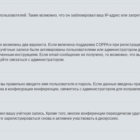
льзователей. Также возможно, что он заблокировал ваш IP-адрес или запрет
то возможны два варианта. Если включена поддержка COPPA и при регистрации
 учётные записи были активированы пользователями или администратором д
ченным инструкциям. Если email-сообщение не получено, то возможно, что в
буйте связаться с администратором.
 вы правильно вводите имя пользователя и пароль. Если данные введены пра
бка в конфигурации конференции, свяжитесь с администратором для исправле
лил вашу учётную запись. Кроме того, многие конференции периодически уд
 зарегистрироваться снова и активнее участвовать в дискуссиях.