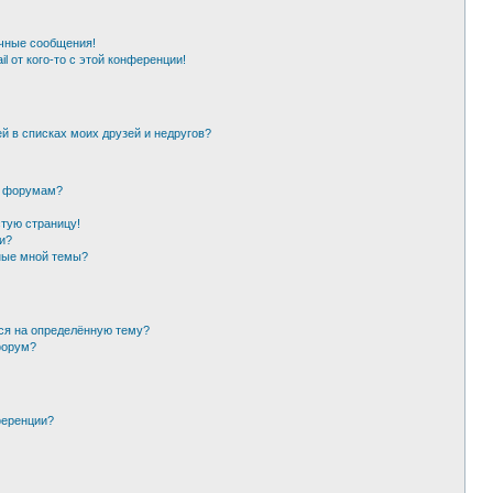
чные сообщения!
l от кого-то с этой конференции!
й в списках моих друзей и недругов?
и форумам?
стую страницу!
и?
ные мной темы?
ься на определённую тему?
форум?
ференции?