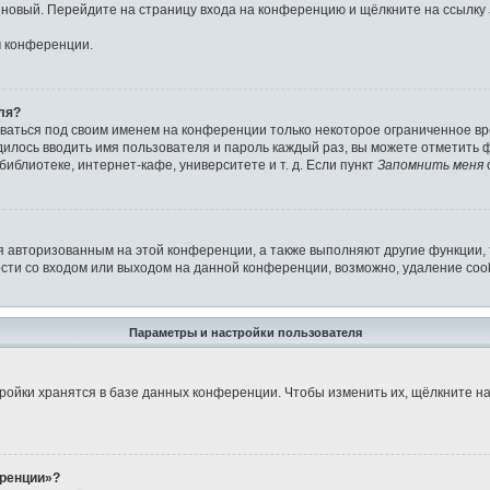
ь новый. Перейдите на страницу входа на конференцию и щёлкните на ссылку
м конференции.
ля?
аваться под своим именем на конференции только некоторое ограниченное вре
дилось вводить имя пользователя и пароль каждый раз, вы можете отметить
иблиотеке, интернет-кафе, университете и т. д. Если пункт
Запомнить меня
я авторизованным на этой конференции, а также выполняют другие функции,
ти со входом или выходом на данной конференции, возможно, удаление cook
Параметры и настройки пользователя
ройки хранятся в базе данных конференции. Чтобы изменить их, щёлкните н
еренции»?