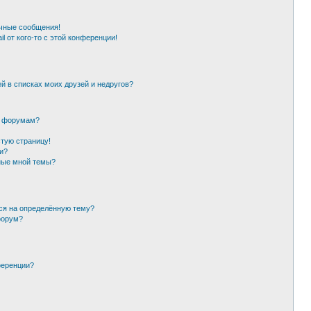
чные сообщения!
l от кого-то с этой конференции!
й в списках моих друзей и недругов?
и форумам?
стую страницу!
и?
ные мной темы?
ься на определённую тему?
форум?
ференции?