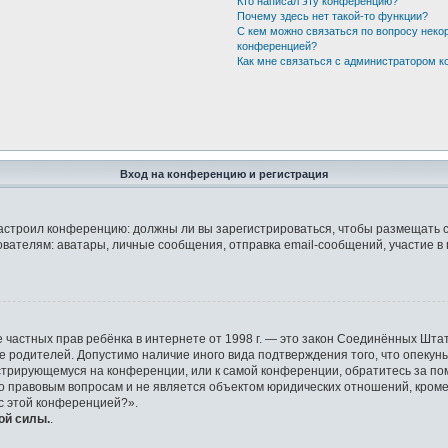
Кто написал эту конференцию?
Почему здесь нет такой-то функции?
С кем можно связаться по вопросу неко
конференцией?
Как мне связаться с администратором 
Вход на конференцию и регистрация
р настроил конференцию: должны ли вы зарегистрироваться, чтобы размещать 
елям: аватары, личные сообщения, отправка email-сообщений, участие в груп
защите частных прав ребёнка в интернете от 1998 г. — это закон Соединённых 
ие родителей. Допустимо наличие иного вида подтверждения того, что опек
гистрирующемуся на конференции, или к самой конференции, обратитесь за по
правовым вопросам и не является объектом юридических отношений, кроме у
 с этой конференцией?».
ой силы.
.