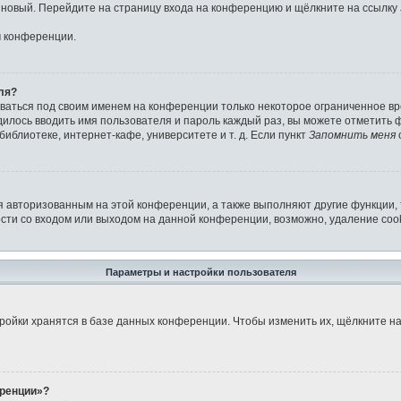
ь новый. Перейдите на страницу входа на конференцию и щёлкните на ссылку
м конференции.
ля?
аваться под своим именем на конференции только некоторое ограниченное вре
дилось вводить имя пользователя и пароль каждый раз, вы можете отметить
иблиотеке, интернет-кафе, университете и т. д. Если пункт
Запомнить меня
я авторизованным на этой конференции, а также выполняют другие функции,
ти со входом или выходом на данной конференции, возможно, удаление cook
Параметры и настройки пользователя
ройки хранятся в базе данных конференции. Чтобы изменить их, щёлкните н
еренции»?