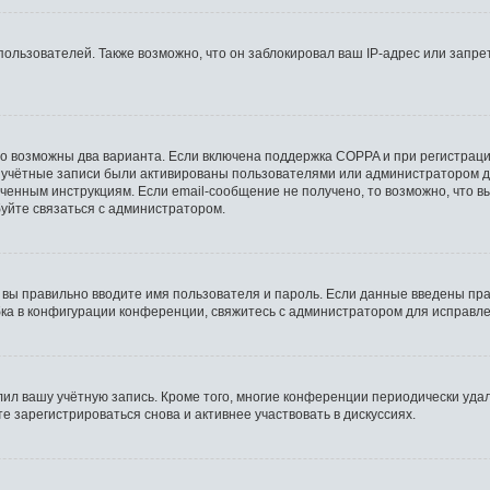
льзователей. Также возможно, что он заблокировал ваш IP-адрес или запрет
то возможны два варианта. Если включена поддержка COPPA и при регистрации
 учётные записи были активированы пользователями или администратором д
ченным инструкциям. Если email-сообщение не получено, то возможно, что в
буйте связаться с администратором.
 вы правильно вводите имя пользователя и пароль. Если данные введены пра
бка в конфигурации конференции, свяжитесь с администратором для исправле
лил вашу учётную запись. Кроме того, многие конференции периодически уд
 зарегистрироваться снова и активнее участвовать в дискуссиях.