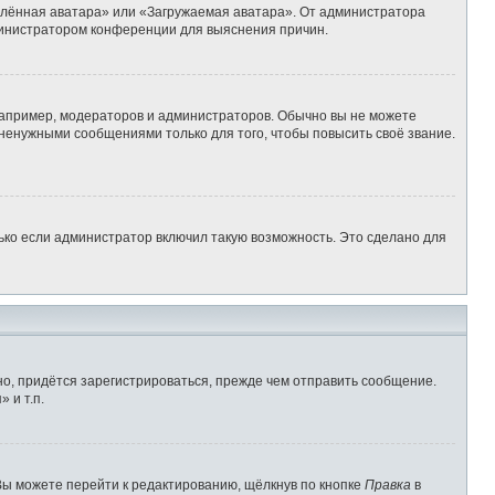
алённая аватара» или «Загружаемая аватара». От администратора
администратором конференции для выяснения причин.
апример, модераторов и администраторов. Обычно вы не можете
ненужными сообщениями только для того, чтобы повысить своё звание.
ько если администратор включил такую возможность. Это сделано для
о, придётся зарегистрироваться, прежде чем отправить сообщение.
 и т.п.
Вы можете перейти к редактированию, щёлкнув по кнопке
Правка
в