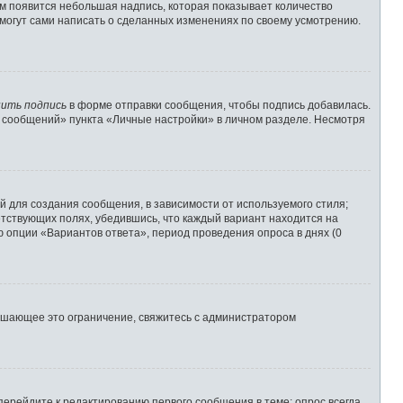
им появится небольшая надпись, которая показывает количество
 могут сами написать о сделанных изменениях по своему усмотрению.
ить подпись
в форме отправки сообщения, чтобы подпись добавилась.
 сообщений» пункта «Личные настройки» в личном разделе. Несмотря
 для создания сообщения, в зависимости от используемого стиля;
ветствующих полях, убедившись, что каждый вариант находится на
ю опции «Вариантов ответа», период проведения опроса в днях (0
ышающее это ограничение, свяжитесь с администратором
перейдите к редактированию первого сообщения в теме; опрос всегда