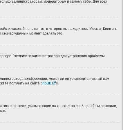
 только администраторам, модераторам и самому себе. Для всех
йках часовой пояс на тот, в котором вы находитесь: Москва, Киев и т.
о сейчас удачный момент сделать это.
 сервере. Уведомите администратора для устранения проблемы.
дминистратора конференции, может ли он установить нужный вам
ожете получить на сайте
phpBB
®.
атики или точки, указывающие на то, сколько сообщений вы оставили,
еля.