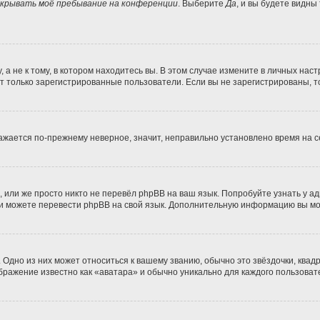
крывать моё пребывание на конференции
. Выберите
Да
, и вы будете видны
 не к тому, в котором находитесь вы. В этом случае измените в личных настро
гут только зарегистрированные пользователи. Если вы не зарегистрированы, т
бражается по-прежнему неверное, значит, неправильно установлено время на
 или же просто никто не перевёл phpBB на ваш язык. Попробуйте узнать у а
сами можете перевести phpBB на свой язык. Дополнительную информацию вы м
Одно из них может относиться к вашему званию, обычно это звёздочки, квадр
ображение известно как «аватара» и обычно уникально для каждого пользоват