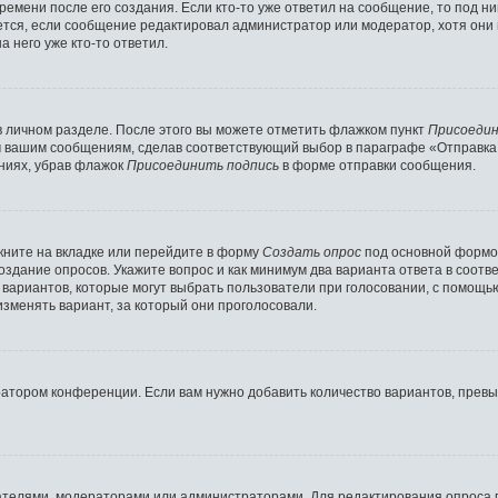
ремени после его создания. Если кто-то уже ответил на сообщение, то под н
ляется, если сообщение редактировал администратор или модератор, хотя они
 него уже кто-то ответил.
в личном разделе. После этого вы можете отметить флажком пункт
Присоедин
м вашим сообщениям, сделав соответствующий выбор в параграфе «Отправка
ниях, убрав флажок
Присоединить подпись
в форме отправки сообщения.
ните на вкладке или перейдите в форму
Создать опрос
под основной формой
создание опросов. Укажите вопрос и как минимум два варианта ответа в соот
о вариантов, которые могут выбрать пользователи при голосовании, с помощь
изменять вариант, за который они проголосовали.
ратором конференции. Если вам нужно добавить количество вариантов, прев
здателями, модераторами или администраторами. Для редактирования опроса 