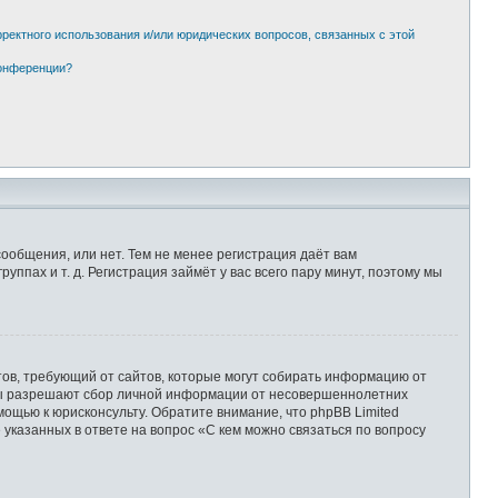
рректного использования и/или юридических вопросов, связанных с этой
конференции?
сообщения, или нет. Тем не менее регистрация даёт вам
пах и т. д. Регистрация займёт у вас всего пару минут, поэтому мы
Штатов, требующий от сайтов, которые могут собирать информацию от
уны разрешают сбор личной информации от несовершеннолетних
мощью к юрисконсульту. Обратите внимание, что phpBB Limited
казанных в ответе на вопрос «С кем можно связаться по вопросу