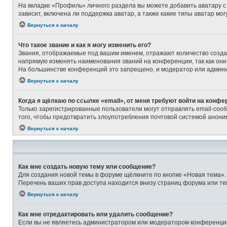
На вкладке «Профиль» личного раздела вы можете добавить аватару с
зависит, включена ли поддержка аватар, а также какие типы аватар м
Вернуться к началу
Что такое звание и как я могу изменить его?
Звания, отображаемые под вашим именем, отражают количество созд
напрямую изменять наименования званий на конференции, так как они
На большинстве конференций это запрещено, и модератор или админи
Вернуться к началу
Когда я щёлкаю по ссылке «email», от меня требуют войти на конфе
Только зарегистрированные пользователи могут отправлять email-соо
того, чтобы предотвратить злоупотребления почтовой системой анон
Вернуться к началу
Как мне создать новую тему или сообщение?
Для создания новой темы в форуме щёлкните по кнопке «Новая тема».
Перечень ваших прав доступа находится внизу страниц форума или те
Вернуться к началу
Как мне отредактировать или удалить сообщение?
Если вы не являетесь администратором или модератором конференции,