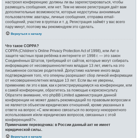
настроил конференцию: должны ли вы зарегистрироваться, чтобы
размещать сообщения, или нет. Тем не менее регистрация даёт вам
дополнительные возможности, которые недоступны анонимным
пользователям: аватары, личные сообщения, отправка email-
сообщений, участие в группах и т. д. Регистрация займёт у вас всего
пару минут, поэтому мы рекомендуем это сделать.
Вернуться к началу
Что такое COPPA?
COPPA (Children’s Online Privacy Protection Act of 1998), или Акт о
защите частных прав ребёнка в интернете от 1998 г. — это закон
Соединённых Штатов, требующий от сайтов, которые могут собирать
информацию от несовершеннолетних младше 13 лет, иметь на это
письменное согласие родителей. Допустимо наличие иного вида
подтверждения того, что опекуны разрешают сбор личной информации
от несовершеннолетних младше 13 лет. Если вы не уверены,
применимо ли это к вам, как к регистрирующемуся на конференции, или
к самой конференции, обратитесь за помощью к юрисконсульту.
Обратите внимание, что phpBB Limited администрация данной
конференции не может давать рекомендаций по правовым вопросам и
не является объектом юридических отношений, кроме указанных в
ответе на вопрос «С кем можно связаться по вопросу некорректного
использования и/или юридических вопросов, связанных с этой
конференцией?».
Примечание переводчика: в России данный акт не имеет
юридической силы.
.
Вернуться к началу