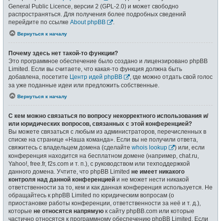
General Public Licence, версии 2 (GPL-2.0) и может свободно
распространяться. Для получения более подробных сведений
перейдите по ссылке
About phpBB
.
Вернуться к началу
Почему здесь нет такой-то функции?
Это программное обеспечение было создано и лицензировано phpBB
Limited. Если вы считаете, что какая-то функция должна быть
добавлена, посетите
Центр идей phpBB
, где можно отдать свой голос
за уже поданные идеи или предложить собственные.
Вернуться к началу
С кем можно связаться по вопросу некорректного использования и/
или юридических вопросов, связанных с этой конференцией?
Вы можете связаться с любым из администраторов, перечисленных в
списке на странице «Наша команда». Если вы не получили ответа,
свяжитесь с владельцем домена (сделайте
whois lookup
) или, если
конференция находится на бесплатном домене (например, chat.ru,
Yahoo!, free.fr, f2s.com и т. п.), с руководством или техподдержкой
данного домена. Учтите, что phpBB Limited
не имеет никакого
контроля над данной конференцией
и не может нести никакой
ответственности за то, кем и как данная конференция используется. Не
обращайтесь к phpBB Limited по юридическим вопросам (о
приостановке работы конференции, ответственности за неё и т. д.),
которые
не относятся напрямую
к сайту phpBB.com или которые
частично относятся к программному обеспечению phpBB Limited. Если