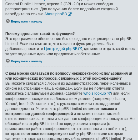
General Public Licence, версии 2 (GPL-2.0) и может свободно
распространяться. Для получения более подробных сведений
перейдите по ссылке
About phpBB
.
Вернуться к началу
Почему здесь нет такой-то функции?
Это программное обеспечение было создано и лицензировано phpBB
Limited. Если вы считаете, что какая-то функция должна быть
добавлена, посетите
Центр идей phpBB
, где можно отдать свой голос
за уже поданные идеи или предложить собственные.
Вернуться к началу
С кем можно связаться по вопросу некорректного использования и/
или юридических вопросов, связанных с этой конференцией?
Вы можете связаться с любым из администраторов, перечисленных в
списке на странице «Наша команда». Если вы не получили ответа,
свяжитесь с владельцем домена (сделайте
whois lookup
) или, если
конференция находится на бесплатном домене (например, chat.ru,
Yahoo!, free.fr, f2s.com и т. п.), с руководством или техподдержкой
данного домена. Учтите, что phpBB Limited
не имеет никакого
контроля над данной конференцией
и не может нести никакой
ответственности за то, кем и как данная конференция используется. Не
обращайтесь к phpBB Limited по юридическим вопросам (о
приостановке работы конференции, ответственности за неё и т. д.),
которые
не относятся напрямую
к сайту phpBB.com или которые
частично относятся к программному обеспечению phpBB Limited. Если