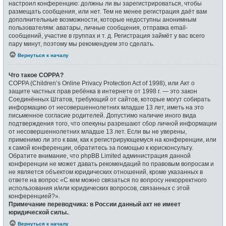
настроил конференцию: должны ли вы зарегистрироваться, чтобы
размещать сообщения, или нет. Тем не менее регистрация даёт вам
дополнительные возможности, которые недоступны анонимным
пользователям: аватары, личные сообщения, отправка email-
сообщений, участие в группах и т. д. Регистрация займёт у вас всего
пару минут, поэтому мы рекомендуем это сделать.
Вернуться к началу
Что такое COPPA?
COPPA (Children’s Online Privacy Protection Act of 1998), или Акт о
защите частных прав ребёнка в интернете от 1998 г. — это закон
Соединённых Штатов, требующий от сайтов, которые могут собирать
информацию от несовершеннолетних младше 13 лет, иметь на это
письменное согласие родителей. Допустимо наличие иного вида
подтверждения того, что опекуны разрешают сбор личной информации
от несовершеннолетних младше 13 лет. Если вы не уверены,
применимо ли это к вам, как к регистрирующемуся на конференции, или
к самой конференции, обратитесь за помощью к юрисконсульту.
Обратите внимание, что phpBB Limited администрация данной
конференции не может давать рекомендаций по правовым вопросам и
не является объектом юридических отношений, кроме указанных в
ответе на вопрос «С кем можно связаться по вопросу некорректного
использования и/или юридических вопросов, связанных с этой
конференцией?».
Примечание переводчика: в России данный акт не имеет
юридической силы.
.
Вернуться к началу