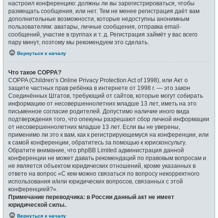
настроил конференцию: должны ли вы зарегистрироваться, чтобы
размещать сообщения, или нет. Тем не менее регистрация даёт вам
дополнительные возможности, которые недоступны анонимным
пользователям: аватары, личные сообщения, отправка email-
сообщений, участие в группах и т. д. Регистрация займёт у вас всего
пару минут, поэтому мы рекомендуем это сделать.
Вернуться к началу
Что такое COPPA?
COPPA (Children’s Online Privacy Protection Act of 1998), или Акт о
защите частных прав ребёнка в интернете от 1998 г. — это закон
Соединённых Штатов, требующий от сайтов, которые могут собирать
информацию от несовершеннолетних младше 13 лет, иметь на это
письменное согласие родителей. Допустимо наличие иного вида
подтверждения того, что опекуны разрешают сбор личной информации
от несовершеннолетних младше 13 лет. Если вы не уверены,
применимо ли это к вам, как к регистрирующемуся на конференции, или
к самой конференции, обратитесь за помощью к юрисконсульту.
Обратите внимание, что phpBB Limited администрация данной
конференции не может давать рекомендаций по правовым вопросам и
не является объектом юридических отношений, кроме указанных в
ответе на вопрос «С кем можно связаться по вопросу некорректного
использования и/или юридических вопросов, связанных с этой
конференцией?».
Примечание переводчика: в России данный акт не имеет
юридической силы.
.
Вернуться к началу