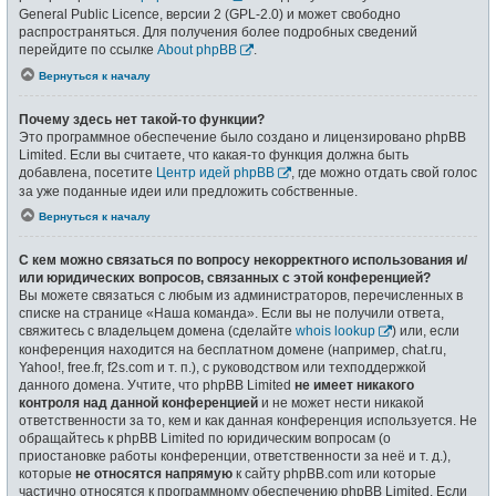
General Public Licence, версии 2 (GPL-2.0) и может свободно
распространяться. Для получения более подробных сведений
перейдите по ссылке
About phpBB
.
Вернуться к началу
Почему здесь нет такой-то функции?
Это программное обеспечение было создано и лицензировано phpBB
Limited. Если вы считаете, что какая-то функция должна быть
добавлена, посетите
Центр идей phpBB
, где можно отдать свой голос
за уже поданные идеи или предложить собственные.
Вернуться к началу
С кем можно связаться по вопросу некорректного использования и/
или юридических вопросов, связанных с этой конференцией?
Вы можете связаться с любым из администраторов, перечисленных в
списке на странице «Наша команда». Если вы не получили ответа,
свяжитесь с владельцем домена (сделайте
whois lookup
) или, если
конференция находится на бесплатном домене (например, chat.ru,
Yahoo!, free.fr, f2s.com и т. п.), с руководством или техподдержкой
данного домена. Учтите, что phpBB Limited
не имеет никакого
контроля над данной конференцией
и не может нести никакой
ответственности за то, кем и как данная конференция используется. Не
обращайтесь к phpBB Limited по юридическим вопросам (о
приостановке работы конференции, ответственности за неё и т. д.),
которые
не относятся напрямую
к сайту phpBB.com или которые
частично относятся к программному обеспечению phpBB Limited. Если