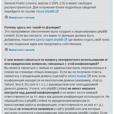
General Public Licence, версии 2 (GPL-2.0) и может свободно
распространяться. Для получения более подробных сведений
перейдите по ссылке
About phpBB
.
Вернуться к началу
Почему здесь нет такой-то функции?
Это программное обеспечение было создано и лицензировано phpBB
Limited. Если вы считаете, что какая-то функция должна быть
добавлена, посетите
Центр идей phpBB
, где можно отдать свой голос
за уже поданные идеи или предложить собственные.
Вернуться к началу
С кем можно связаться по вопросу некорректного использования и/
или юридических вопросов, связанных с этой конференцией?
Вы можете связаться с любым из администраторов, перечисленных в
списке на странице «Наша команда». Если вы не получили ответа,
свяжитесь с владельцем домена (сделайте
whois lookup
) или, если
конференция находится на бесплатном домене (например, chat.ru,
Yahoo!, free.fr, f2s.com и т. п.), с руководством или техподдержкой
данного домена. Учтите, что phpBB Limited
не имеет никакого
контроля над данной конференцией
и не может нести никакой
ответственности за то, кем и как данная конференция используется. Не
обращайтесь к phpBB Limited по юридическим вопросам (о
приостановке работы конференции, ответственности за неё и т. д.),
которые
не относятся напрямую
к сайту phpBB.com или которые
частично относятся к программному обеспечению phpBB Limited. Если