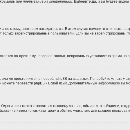
крывать моё пребывание на конференции
. Выберите
Да
, и вы будете видны
 не к тому, в котором находитесь вы. В этом случае измените в личных настро
гут только зарегистрированные пользователи. Если вы не зарегистрированы, т
бражается по-прежнему неверное, значит, неправильно установлено время на
 или же просто никто не перевёл phpBB на ваш язык. Попробуйте узнать у а
сами можете перевести phpBB на свой язык. Дополнительную информацию вы м
Одно из них может относиться к вашему званию, обычно это звёздочки, квадр
ображение известно как «аватара» и обычно уникально для каждого пользоват