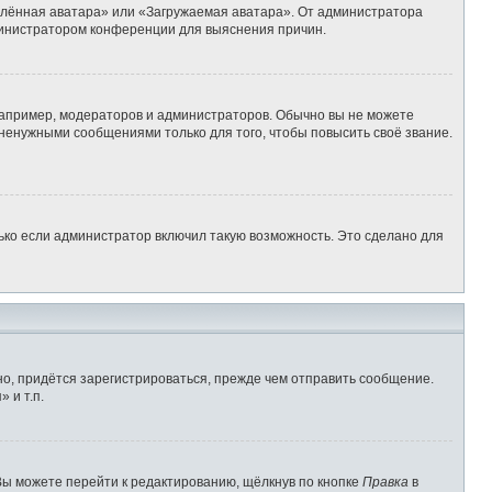
алённая аватара» или «Загружаемая аватара». От администратора
администратором конференции для выяснения причин.
апример, модераторов и администраторов. Обычно вы не можете
ненужными сообщениями только для того, чтобы повысить своё звание.
ько если администратор включил такую возможность. Это сделано для
о, придётся зарегистрироваться, прежде чем отправить сообщение.
 и т.п.
Вы можете перейти к редактированию, щёлкнув по кнопке
Правка
в