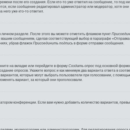
ремени после его создания. Если кто-то уже ответил на сообщение, то под н
ляется, если сообщение редактировал администратор или модератор, хотя они
 него уже кто-то ответил.
в личном разделе. После этого вы можете отметить флажком пункт
Присоедин
м вашим сообщениям, сделав соответствующий выбор в параграфе «Отправка
ниях, убрав флажок
Присоединить подпись
в форме отправки сообщения.
ните на вкладке или перейдите в форму
Создать опрос
под основной формой
создание опросов. Укажите вопрос и как минимум два варианта ответа в соот
о вариантов, которые могут выбрать пользователи при голосовании, с помощь
изменять вариант, за который они проголосовали.
ратором конференции. Если вам нужно добавить количество вариантов, прев
здателями, модераторами или администраторами. Для редактирования опроса 