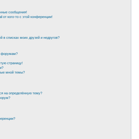
чные сообщения!
l от кого-то с этой конференции!
й в списках моих друзей и недругов?
и форумам?
стую страницу!
и?
ные мной темы?
ься на определённую тему?
форум?
ференции?