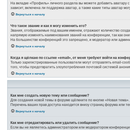
На вкладке «Профиль» личного раздела вы можете добавить аватару с
зависит, включена ли поддержка аватар, а также какие типы аватар м
Вернуться к началу
Что такое звание и как я могу изменить его?
Звания, отображаемые под вашим именем, отражают количество созд
напрямую изменять наименования званий на конференции, так как они
На большинстве конференций это запрещено, и модератор или админи
Вернуться к началу
Когда я щёлкаю по ссылке «email», от меня требуют войти на конфе
Только зарегистрированные пользователи могут отправлять email-соо
того, чтобы предотвратить злоупотребления почтовой системой анон
Вернуться к началу
Как мне создать новую тему или сообщение?
Для создания новой темы в форуме щёлкните по кнопке «Новая тема».
Перечень ваших прав доступа находится внизу страниц форума или те
Вернуться к началу
Как мне отредактировать или удалить сообщение?
Если вы не являетесь администратором или модератором конференции,