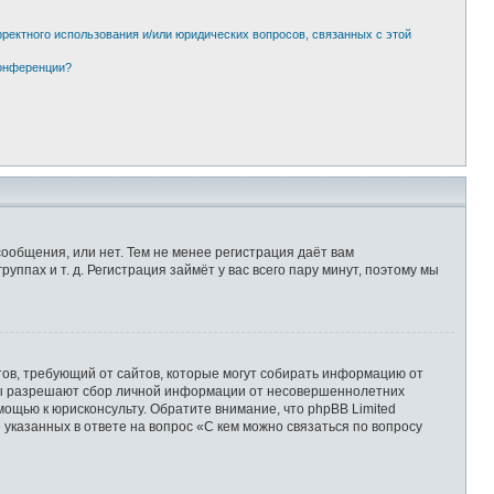
рректного использования и/или юридических вопросов, связанных с этой
конференции?
сообщения, или нет. Тем не менее регистрация даёт вам
пах и т. д. Регистрация займёт у вас всего пару минут, поэтому мы
Штатов, требующий от сайтов, которые могут собирать информацию от
уны разрешают сбор личной информации от несовершеннолетних
мощью к юрисконсульту. Обратите внимание, что phpBB Limited
казанных в ответе на вопрос «С кем можно связаться по вопросу