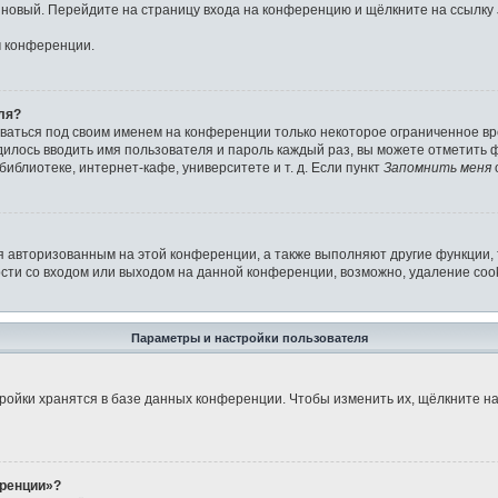
ь новый. Перейдите на страницу входа на конференцию и щёлкните на ссылку
м конференции.
ля?
аваться под своим именем на конференции только некоторое ограниченное вре
дилось вводить имя пользователя и пароль каждый раз, вы можете отметить
иблиотеке, интернет-кафе, университете и т. д. Если пункт
Запомнить меня
я авторизованным на этой конференции, а также выполняют другие функции,
ти со входом или выходом на данной конференции, возможно, удаление cook
Параметры и настройки пользователя
ройки хранятся в базе данных конференции. Чтобы изменить их, щёлкните н
еренции»?