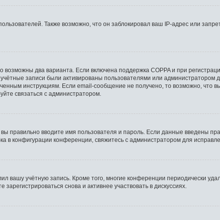
льзователей. Также возможно, что он заблокировал ваш IP-адрес или запрет
то возможны два варианта. Если включена поддержка COPPA и при регистрации
 учётные записи были активированы пользователями или администратором д
ченным инструкциям. Если email-сообщение не получено, то возможно, что в
буйте связаться с администратором.
 вы правильно вводите имя пользователя и пароль. Если данные введены пра
бка в конфигурации конференции, свяжитесь с администратором для исправле
лил вашу учётную запись. Кроме того, многие конференции периодически уд
 зарегистрироваться снова и активнее участвовать в дискуссиях.