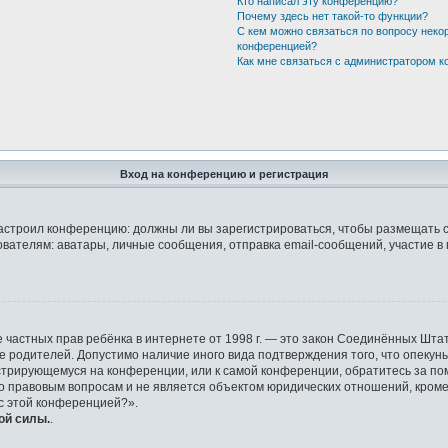
Кто написал эту конференцию?
Почему здесь нет такой-то функции?
С кем можно связаться по вопросу неко
конференцией?
Как мне связаться с администратором 
Вход на конференцию и регистрация
р настроил конференцию: должны ли вы зарегистрироваться, чтобы размещать 
елям: аватары, личные сообщения, отправка email-сообщений, участие в груп
защите частных прав ребёнка в интернете от 1998 г. — это закон Соединённых 
ие родителей. Допустимо наличие иного вида подтверждения того, что опек
гистрирующемуся на конференции, или к самой конференции, обратитесь за по
правовым вопросам и не является объектом юридических отношений, кроме у
 с этой конференцией?».
ой силы.
.