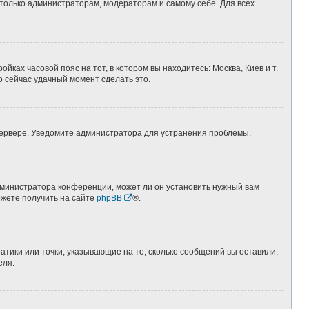
 только администраторам, модераторам и самому себе. Для всех
йках часовой пояс на тот, в котором вы находитесь: Москва, Киев и т.
о сейчас удачный момент сделать это.
 сервере. Уведомите администратора для устранения проблемы.
дминистратора конференции, может ли он установить нужный вам
ожете получить на сайте
phpBB
®.
атики или точки, указывающие на то, сколько сообщений вы оставили,
еля.