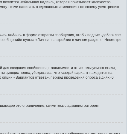
им появится небольшая надпись, которая показывает количество
 могут сами написать о сделанных изменениях по своему усмотрению.
ить подпись
в форме отправки сообщения, чтобы подпись добавилась.
 сообщений» пункта «Личные настройки» в личном разделе. Несмотря
 для создания сообщения, в зависимости от используемого стиля;
ветствующих полях, убедившись, что каждый вариант находится на
ю опции «Вариантов ответа», период проведения опроса в днях (0
ышающее это ограничение, свяжитесь с администратором
перейдите к редактированию первого сообщения в теме; опрос всегда