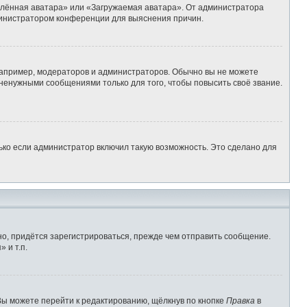
алённая аватара» или «Загружаемая аватара». От администратора
администратором конференции для выяснения причин.
апример, модераторов и администраторов. Обычно вы не можете
ненужными сообщениями только для того, чтобы повысить своё звание.
ько если администратор включил такую возможность. Это сделано для
о, придётся зарегистрироваться, прежде чем отправить сообщение.
 и т.п.
Вы можете перейти к редактированию, щёлкнув по кнопке
Правка
в