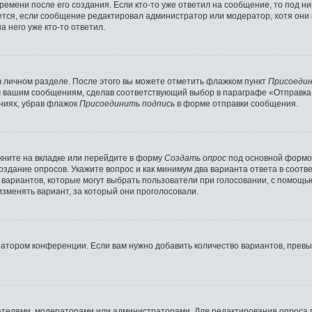
ремени после его создания. Если кто-то уже ответил на сообщение, то под н
ляется, если сообщение редактировал администратор или модератор, хотя они
 него уже кто-то ответил.
в личном разделе. После этого вы можете отметить флажком пункт
Присоедин
м вашим сообщениям, сделав соответствующий выбор в параграфе «Отправка
ниях, убрав флажок
Присоединить подпись
в форме отправки сообщения.
ните на вкладке или перейдите в форму
Создать опрос
под основной формой
создание опросов. Укажите вопрос и как минимум два варианта ответа в соот
о вариантов, которые могут выбрать пользователи при голосовании, с помощь
изменять вариант, за который они проголосовали.
ратором конференции. Если вам нужно добавить количество вариантов, прев
здателями, модераторами или администраторами. Для редактирования опроса 