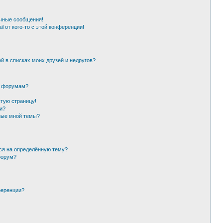
чные сообщения!
l от кого-то с этой конференции!
й в списках моих друзей и недругов?
и форумам?
стую страницу!
и?
ные мной темы?
ься на определённую тему?
форум?
ференции?