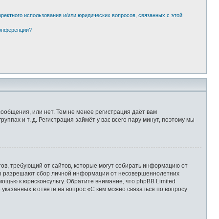
рректного использования и/или юридических вопросов, связанных с этой
конференции?
сообщения, или нет. Тем не менее регистрация даёт вам
пах и т. д. Регистрация займёт у вас всего пару минут, поэтому мы
Штатов, требующий от сайтов, которые могут собирать информацию от
уны разрешают сбор личной информации от несовершеннолетних
мощью к юрисконсульту. Обратите внимание, что phpBB Limited
казанных в ответе на вопрос «С кем можно связаться по вопросу