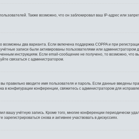
льзователей. Также возможно, что он заблокировал ваш IP-адрес или запрет
то возможны два варианта. Если включена поддержка COPPA и при регистрации
 учётные записи были активированы пользователями или администратором д
ченным инструкциям. Если email-сообщение не получено, то возможно, что в
буйте связаться с администратором.
 вы правильно вводите имя пользователя и пароль. Если данные введены пра
бка в конфигурации конференции, свяжитесь с администратором для исправле
лил вашу учётную запись. Кроме того, многие конференции периодически уд
 зарегистрироваться снова и активнее участвовать в дискуссиях.