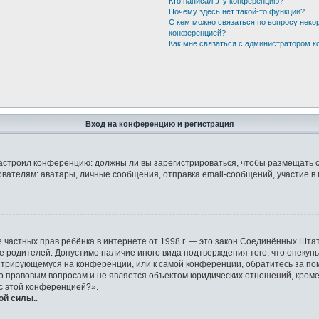
Кто написал эту конференцию?
Почему здесь нет такой-то функции?
С кем можно связаться по вопросу неко
конференцией?
Как мне связаться с администратором 
Вход на конференцию и регистрация
р настроил конференцию: должны ли вы зарегистрироваться, чтобы размещать 
елям: аватары, личные сообщения, отправка email-сообщений, участие в груп
защите частных прав ребёнка в интернете от 1998 г. — это закон Соединённых 
ие родителей. Допустимо наличие иного вида подтверждения того, что опек
гистрирующемуся на конференции, или к самой конференции, обратитесь за по
правовым вопросам и не является объектом юридических отношений, кроме у
 с этой конференцией?».
ой силы.
.