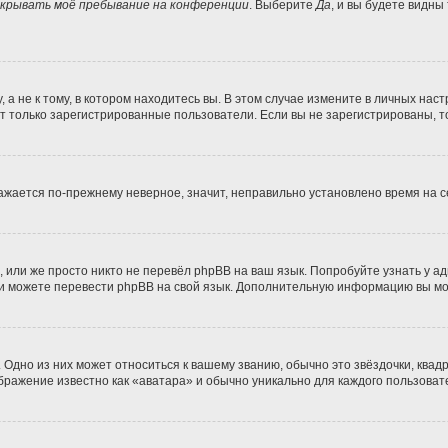
крывать моё пребывание на конференции
. Выберите
Да
, и вы будете видны
 не к тому, в котором находитесь вы. В этом случае измените в личных настро
гут только зарегистрированные пользователи. Если вы не зарегистрированы, т
бражается по-прежнему неверное, значит, неправильно установлено время на
 или же просто никто не перевёл phpBB на ваш язык. Попробуйте узнать у а
сами можете перевести phpBB на свой язык. Дополнительную информацию вы м
Одно из них может относиться к вашему званию, обычно это звёздочки, квадр
ображение известно как «аватара» и обычно уникально для каждого пользоват