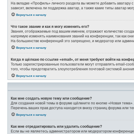
На вкладке «Профиль» личного раздела вы можете добавить аватару с
зависит, включена ли поддержка аватар, а также какие типы аватар м
Вернуться к началу
Что такое звание и как я могу изменить его?
Звания, отображаемые под вашим именем, отражают количество созд
напрямую изменять наименования званий на конференции, так как они
На большинстве конференций это запрещено, и модератор или админи
Вернуться к началу
Когда я щёлкаю по ссылке «email», от меня требуют войти на конфе
Только зарегистрированные пользователи могут отправлять email-соо
того, чтобы предотвратить злоупотребления почтовой системой анон
Вернуться к началу
Как мне создать новую тему или сообщение?
Для создания новой темы в форуме щёлкните по кнопке «Новая тема».
Перечень ваших прав доступа находится внизу страниц форума или те
Вернуться к началу
Как мне отредактировать или удалить сообщение?
Если вы не являетесь администратором или модератором конференции,