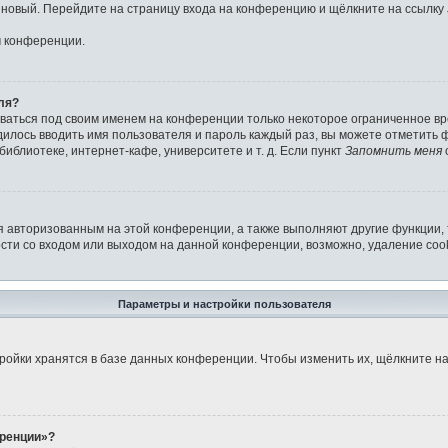
ь новый. Перейдите на страницу входа на конференцию и щёлкните на ссылку
м конференции.
ля?
аваться под своим именем на конференции только некоторое ограниченное вре
дилось вводить имя пользователя и пароль каждый раз, вы можете отметить
иблиотеке, интернет-кафе, университете и т. д. Если пункт
Запомнить меня
я авторизованным на этой конференции, а также выполняют другие функции,
ти со входом или выходом на данной конференции, возможно, удаление cook
Параметры и настройки пользователя
ройки хранятся в базе данных конференции. Чтобы изменить их, щёлкните н
еренции»?