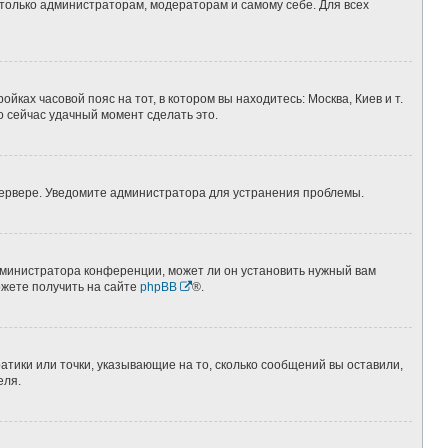
 только администраторам, модераторам и самому себе. Для всех
йках часовой пояс на тот, в котором вы находитесь: Москва, Киев и т.
о сейчас удачный момент сделать это.
 сервере. Уведомите администратора для устранения проблемы.
дминистратора конференции, может ли он установить нужный вам
ожете получить на сайте
phpBB
®.
атики или точки, указывающие на то, сколько сообщений вы оставили,
еля.