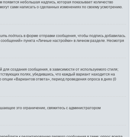
им появится небольшая надпись, которая показывает количество
 могут сами написать о сделанных изменениях по своему усмотрению.
ить подпись
в форме отправки сообщения, чтобы подпись добавилась.
 сообщений» пункта «Личные настройки» в личном разделе. Несмотря
 для создания сообщения, в зависимости от используемого стиля;
ветствующих полях, убедившись, что каждый вариант находится на
ю опции «Вариантов ответа», период проведения опроса в днях (0
ышающее это ограничение, свяжитесь с администратором
перейдите к редактированию первого сообщения в теме; опрос всегда