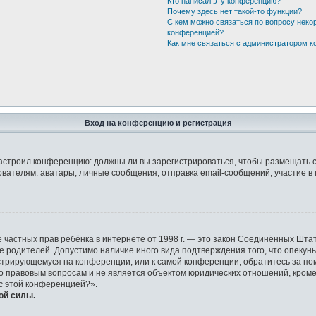
Кто написал эту конференцию?
Почему здесь нет такой-то функции?
С кем можно связаться по вопросу неко
конференцией?
Как мне связаться с администратором 
Вход на конференцию и регистрация
р настроил конференцию: должны ли вы зарегистрироваться, чтобы размещать 
елям: аватары, личные сообщения, отправка email-сообщений, участие в груп
защите частных прав ребёнка в интернете от 1998 г. — это закон Соединённых 
ие родителей. Допустимо наличие иного вида подтверждения того, что опек
гистрирующемуся на конференции, или к самой конференции, обратитесь за по
правовым вопросам и не является объектом юридических отношений, кроме у
 с этой конференцией?».
ой силы.
.