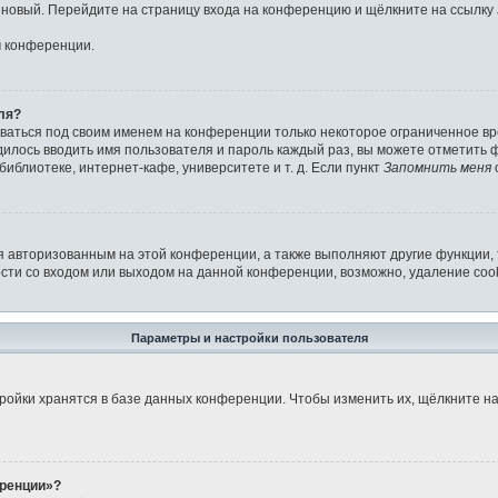
ь новый. Перейдите на страницу входа на конференцию и щёлкните на ссылку
м конференции.
ля?
аваться под своим именем на конференции только некоторое ограниченное вре
дилось вводить имя пользователя и пароль каждый раз, вы можете отметить
иблиотеке, интернет-кафе, университете и т. д. Если пункт
Запомнить меня
я авторизованным на этой конференции, а также выполняют другие функции,
ти со входом или выходом на данной конференции, возможно, удаление cook
Параметры и настройки пользователя
ройки хранятся в базе данных конференции. Чтобы изменить их, щёлкните н
еренции»?