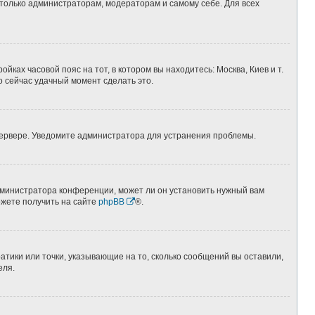
 только администраторам, модераторам и самому себе. Для всех
йках часовой пояс на тот, в котором вы находитесь: Москва, Киев и т.
о сейчас удачный момент сделать это.
 сервере. Уведомите администратора для устранения проблемы.
дминистратора конференции, может ли он установить нужный вам
ожете получить на сайте
phpBB
®.
атики или точки, указывающие на то, сколько сообщений вы оставили,
еля.