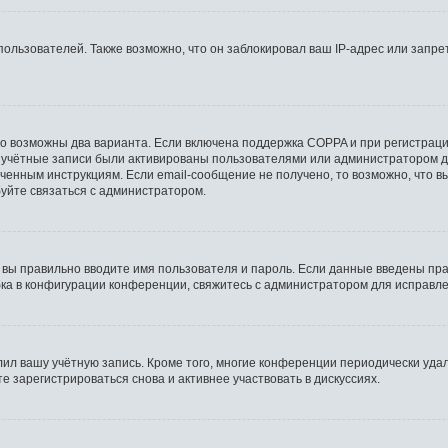
льзователей. Также возможно, что он заблокировал ваш IP-адрес или запрет
то возможны два варианта. Если включена поддержка COPPA и при регистрации
 учётные записи были активированы пользователями или администратором д
ченным инструкциям. Если email-сообщение не получено, то возможно, что в
буйте связаться с администратором.
 вы правильно вводите имя пользователя и пароль. Если данные введены пра
бка в конфигурации конференции, свяжитесь с администратором для исправле
лил вашу учётную запись. Кроме того, многие конференции периодически уд
 зарегистрироваться снова и активнее участвовать в дискуссиях.