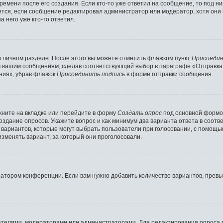
ремени после его создания. Если кто-то уже ответил на сообщение, то под н
ляется, если сообщение редактировал администратор или модератор, хотя они
 него уже кто-то ответил.
в личном разделе. После этого вы можете отметить флажком пункт
Присоедин
м вашим сообщениям, сделав соответствующий выбор в параграфе «Отправка
ниях, убрав флажок
Присоединить подпись
в форме отправки сообщения.
ните на вкладке или перейдите в форму
Создать опрос
под основной формой
создание опросов. Укажите вопрос и как минимум два варианта ответа в соот
о вариантов, которые могут выбрать пользователи при голосовании, с помощь
изменять вариант, за который они проголосовали.
ратором конференции. Если вам нужно добавить количество вариантов, прев
здателями, модераторами или администраторами. Для редактирования опроса 