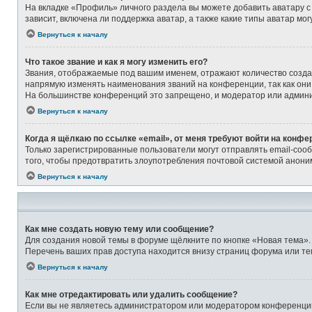
На вкладке «Профиль» личного раздела вы можете добавить аватару с
зависит, включена ли поддержка аватар, а также какие типы аватар м
Вернуться к началу
Что такое звание и как я могу изменить его?
Звания, отображаемые под вашим именем, отражают количество созд
напрямую изменять наименования званий на конференции, так как они
На большинстве конференций это запрещено, и модератор или админи
Вернуться к началу
Когда я щёлкаю по ссылке «email», от меня требуют войти на конфе
Только зарегистрированные пользователи могут отправлять email-соо
того, чтобы предотвратить злоупотребления почтовой системой анон
Вернуться к началу
Как мне создать новую тему или сообщение?
Для создания новой темы в форуме щёлкните по кнопке «Новая тема».
Перечень ваших прав доступа находится внизу страниц форума или те
Вернуться к началу
Как мне отредактировать или удалить сообщение?
Если вы не являетесь администратором или модератором конференции,