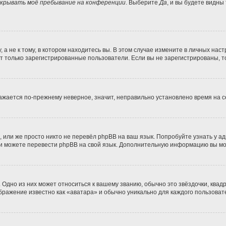
крывать моё пребывание на конференции
. Выберите
Да
, и вы будете видны
 не к тому, в котором находитесь вы. В этом случае измените в личных настро
гут только зарегистрированные пользователи. Если вы не зарегистрированы, т
бражается по-прежнему неверное, значит, неправильно установлено время на
 или же просто никто не перевёл phpBB на ваш язык. Попробуйте узнать у а
сами можете перевести phpBB на свой язык. Дополнительную информацию вы м
Одно из них может относиться к вашему званию, обычно это звёздочки, квадр
ображение известно как «аватара» и обычно уникально для каждого пользоват