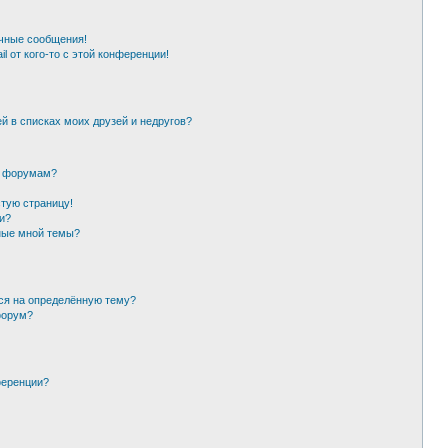
чные сообщения!
l от кого-то с этой конференции!
й в списках моих друзей и недругов?
и форумам?
стую страницу!
и?
ные мной темы?
ься на определённую тему?
форум?
ференции?