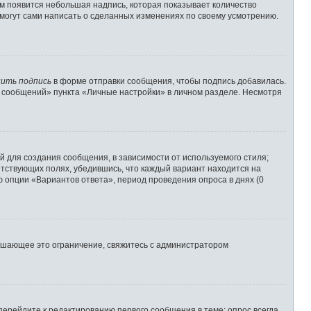
им появится небольшая надпись, которая показывает количество
 могут сами написать о сделанных изменениях по своему усмотрению.
ить подпись
в форме отправки сообщения, чтобы подпись добавилась.
 сообщений» пункта «Личные настройки» в личном разделе. Несмотря
 для создания сообщения, в зависимости от используемого стиля;
ветствующих полях, убедившись, что каждый вариант находится на
ю опции «Вариантов ответа», период проведения опроса в днях (0
ышающее это ограничение, свяжитесь с администратором
перейдите к редактированию первого сообщения в теме; опрос всегда