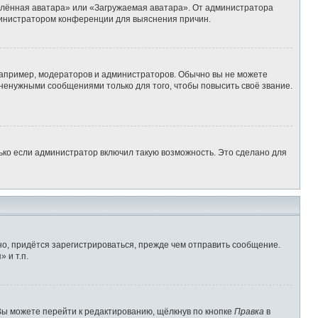
алённая аватара» или «Загружаемая аватара». От администратора
администратором конференции для выяснения причин.
апример, модераторов и администраторов. Обычно вы не можете
ненужными сообщениями только для того, чтобы повысить своё звание.
ько если администратор включил такую возможность. Это сделано для
о, придётся зарегистрироваться, прежде чем отправить сообщение.
 и т.п.
Вы можете перейти к редактированию, щёлкнув по кнопке
Правка
в