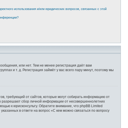
рректного использования и/или юридических вопросов, связанных с этой
конференции?
сообщения, или нет. Тем не менее регистрация даёт вам
пах и т. д. Регистрация займёт у вас всего пару минут, поэтому мы
Штатов, требующий от сайтов, которые могут собирать информацию от
уны разрешают сбор личной информации от несовершеннолетних
мощью к юрисконсульту. Обратите внимание, что phpBB Limited
казанных в ответе на вопрос «С кем можно связаться по вопросу