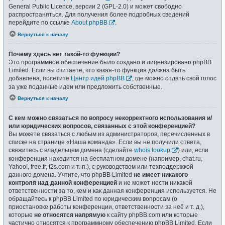
General Public Licence, версии 2 (GPL-2.0) и может свободно
распространяться. Для получения более подробных сведений
перейдите по ссылке
About phpBB
.
Вернуться к началу
Почему здесь нет такой-то функции?
Это программное обеспечение было создано и лицензировано phpBB
Limited. Если вы считаете, что какая-то функция должна быть
добавлена, посетите
Центр идей phpBB
, где можно отдать свой голос
за уже поданные идеи или предложить собственные.
Вернуться к началу
С кем можно связаться по вопросу некорректного использования и/
или юридических вопросов, связанных с этой конференцией?
Вы можете связаться с любым из администраторов, перечисленных в
списке на странице «Наша команда». Если вы не получили ответа,
свяжитесь с владельцем домена (сделайте
whois lookup
) или, если
конференция находится на бесплатном домене (например, chat.ru,
Yahoo!, free.fr, f2s.com и т. п.), с руководством или техподдержкой
данного домена. Учтите, что phpBB Limited
не имеет никакого
контроля над данной конференцией
и не может нести никакой
ответственности за то, кем и как данная конференция используется. Не
обращайтесь к phpBB Limited по юридическим вопросам (о
приостановке работы конференции, ответственности за неё и т. д.),
которые
не относятся напрямую
к сайту phpBB.com или которые
частично относятся к программному обеспечению phpBB Limited. Если