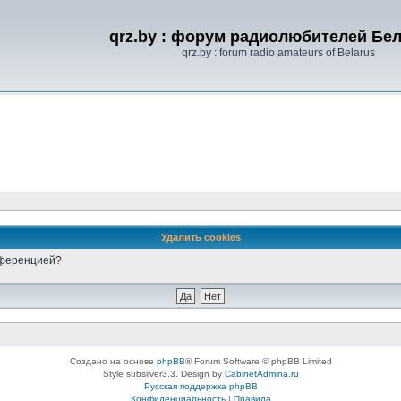
qrz.by : форум радиолюбителей Бе
qrz.by : forum radio amateurs of Belarus
Удалить cookies
онференцией?
Создано на основе
phpBB
® Forum Software © phpBB Limited
Style subsilver3.3. Design by
CabinetAdmina.ru
Русская поддержка phpBB
Конфиденциальность
|
Правила