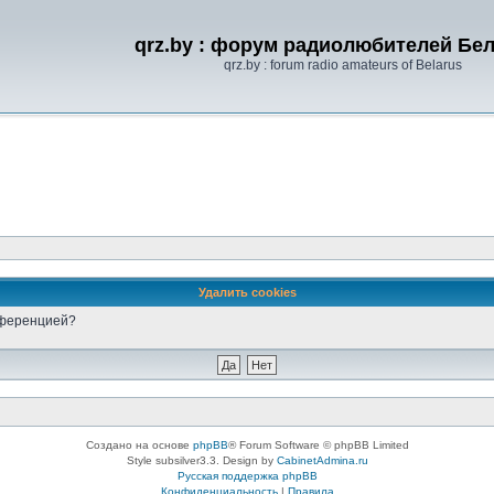
qrz.by : форум радиолюбителей Бе
qrz.by : forum radio amateurs of Belarus
Удалить cookies
онференцией?
Создано на основе
phpBB
® Forum Software © phpBB Limited
Style subsilver3.3. Design by
CabinetAdmina.ru
Русская поддержка phpBB
Конфиденциальность
|
Правила