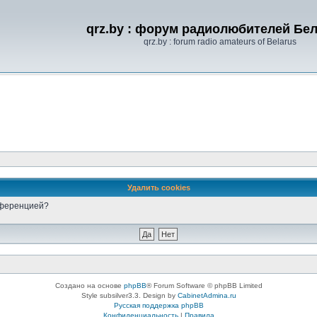
qrz.by : форум радиолюбителей Бе
qrz.by : forum radio amateurs of Belarus
Удалить cookies
онференцией?
Создано на основе
phpBB
® Forum Software © phpBB Limited
Style subsilver3.3. Design by
CabinetAdmina.ru
Русская поддержка phpBB
Конфиденциальность
|
Правила