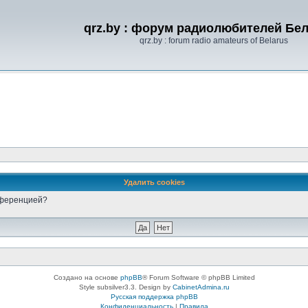
qrz.by : форум радиолюбителей Бе
qrz.by : forum radio amateurs of Belarus
Удалить cookies
онференцией?
Создано на основе
phpBB
® Forum Software © phpBB Limited
Style subsilver3.3. Design by
CabinetAdmina.ru
Русская поддержка phpBB
Конфиденциальность
|
Правила