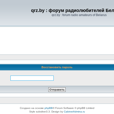
qrz.by : форум радиолюбителей Бе
qrz.by : forum radio amateurs of Belarus
Восстановить пароль
Создано на основе
phpBB
® Forum Software © phpBB Limited
Style subsilver3.3. Design by
CabinetAdmina.ru