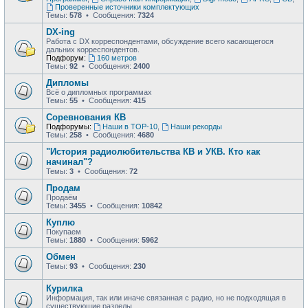
Проверенные источники комплектующих
Темы:
578
• Сообщения:
7324
DX-ing
Работа с DX корреспондентами, обсуждение всего касающегося
дальних корреспондентов.
Подфорум:
160 метров
Темы:
92
• Сообщения:
2400
Дипломы
Всё о дипломных программах
Темы:
55
• Сообщения:
415
Соревнования КВ
Подфорумы:
Наши в ТОР-10
,
Наши рекорды
Темы:
258
• Сообщения:
4680
"История радиолюбительства КВ и УКВ. Кто как
начинал"?
Темы:
3
• Сообщения:
72
Продам
Продаём
Темы:
3455
• Сообщения:
10842
Куплю
Покупаем
Темы:
1880
• Сообщения:
5962
Обмен
Темы:
93
• Сообщения:
230
Курилка
Информация, так или иначе связанная с радио, но не подходящая в
существующие разделы