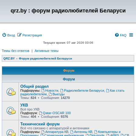
qrz.by : форум радиолюбителей Беларуси
Вход
Регистрация
FAQ
Текущее время: 07 авг 2026 03:06
Темы без ответов
|
Активные темы
QRZ.BY
Форум радиолюбителей Беларуси
Форум
Форум
Общий раздел
Подфорумы:
Новости
,
Радиолюбители Беларуси
,
Как стать
радиолюбителем
,
Выезды
Темы:
824
• Сообщения:
14270
УКВ
Всё про УКВ
Подфорум:
Qatar-OSCAR 100
Темы:
404
• Сообщения:
9376
Технический форум
Всё что связано с аппаратурой и антеннами
Подфорумы:
Аппаратура КВ
,
Антенны КВ
,
Компьютеры и
Программы
,
Справочная информация
,
Digi-mode
,
APRS
,
CB
,