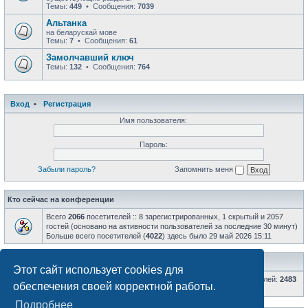
Темы:
449
• Сообщения:
7039
Альтанка
на беларускай мове
Темы:
7
• Сообщения:
61
Замолчавший ключ
Темы:
132
• Сообщения:
764
Вход
•
Регистрация
Имя пользователя:
Пароль:
Забыли пароль?
Запомнить меня
Кто сейчас на конференции
Всего
2066
посетителей :: 8 зарегистрированных, 1 скрытый и 2057
гостей (основано на активности пользователей за последние 30 минут)
Больше всего посетителей (
4022
) здесь было 29 май 2026 15:11
Статистика
Этот сайт использует cookies для
Всего сообщений:
66809
• Всего тем:
8598
• Всего пользователей:
2483
обеспечения своей корректной работы.
• Новый пользователь:
AlexRKR
Подробнее