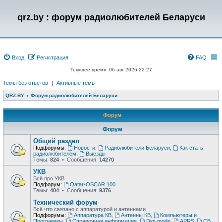
qrz.by : форум радиолюбителей Беларуси
Вход
Регистрация
FAQ
Текущее время: 06 авг 2026 22:27
Темы без ответов
|
Активные темы
QRZ.BY
Форум радиолюбителей Беларуси
Форум
Форум
Общий раздел
Подфорумы:
Новости
,
Радиолюбители Беларуси
,
Как стать
радиолюбителем
,
Выезды
Темы:
824
• Сообщения:
14270
УКВ
Всё про УКВ
Подфорум:
Qatar-OSCAR 100
Темы:
404
• Сообщения:
9376
Технический форум
Всё что связано с аппаратурой и антеннами
Подфорумы:
Аппаратура КВ
,
Антенны КВ
,
Компьютеры и
Программы
,
Справочная информация
,
Digi-mode
,
APRS
,
CB
,