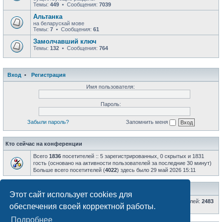
Темы:
449
• Сообщения:
7039
Альтанка
на беларускай мове
Темы:
7
• Сообщения:
61
Замолчавший ключ
Темы:
132
• Сообщения:
764
Вход
•
Регистрация
Имя пользователя:
Пароль:
Забыли пароль?
Запомнить меня
Кто сейчас на конференции
Всего
1836
посетителей :: 5 зарегистрированных, 0 скрытых и 1831
гость (основано на активности пользователей за последние 30 минут)
Больше всего посетителей (
4022
) здесь было 29 май 2026 15:11
Статистика
Этот сайт использует cookies для
Всего сообщений:
66809
• Всего тем:
8598
• Всего пользователей:
2483
обеспечения своей корректной работы.
• Новый пользователь:
AlexRKR
Подробнее