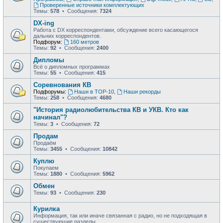
Проверенные источники комплектующих
Темы:
578
• Сообщения:
7324
DX-ing
Работа с DX корреспондентами, обсуждение всего касающегося
дальних корреспондентов.
Подфорум:
160 метров
Темы:
92
• Сообщения:
2400
Дипломы
Всё о дипломных программах
Темы:
55
• Сообщения:
415
Соревнования КВ
Подфорумы:
Наши в ТОР-10
,
Наши рекорды
Темы:
258
• Сообщения:
4680
"История радиолюбительства КВ и УКВ. Кто как
начинал"?
Темы:
3
• Сообщения:
72
Продам
Продаём
Темы:
3455
• Сообщения:
10842
Куплю
Покупаем
Темы:
1880
• Сообщения:
5962
Обмен
Темы:
93
• Сообщения:
230
Курилка
Информация, так или иначе связанная с радио, но не подходящая в
существующие разделы