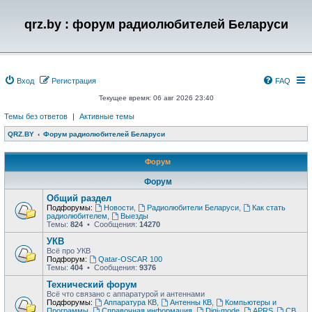
qrz.by : форум радиолюбителей Беларуси
Вход
Регистрация
FAQ
Текущее время: 06 авг 2026 23:40
Темы без ответов
|
Активные темы
QRZ.BY
Форум радиолюбителей Беларуси
Форум
Форум
Общий раздел
Подфорумы:
Новости
,
Радиолюбители Беларуси
,
Как стать
радиолюбителем
,
Выезды
Темы:
824
• Сообщения:
14270
УКВ
Всё про УКВ
Подфорум:
Qatar-OSCAR 100
Темы:
404
• Сообщения:
9376
Технический форум
Всё что связано с аппаратурой и антеннами
Подфорумы:
Аппаратура КВ
,
Антенны КВ
,
Компьютеры и
Программы
,
Справочная информация
,
Digi-mode
,
APRS
,
CB
,