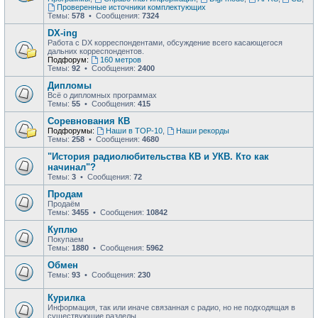
Проверенные источники комплектующих
Темы:
578
• Сообщения:
7324
DX-ing
Работа с DX корреспондентами, обсуждение всего касающегося
дальних корреспондентов.
Подфорум:
160 метров
Темы:
92
• Сообщения:
2400
Дипломы
Всё о дипломных программах
Темы:
55
• Сообщения:
415
Соревнования КВ
Подфорумы:
Наши в ТОР-10
,
Наши рекорды
Темы:
258
• Сообщения:
4680
"История радиолюбительства КВ и УКВ. Кто как
начинал"?
Темы:
3
• Сообщения:
72
Продам
Продаём
Темы:
3455
• Сообщения:
10842
Куплю
Покупаем
Темы:
1880
• Сообщения:
5962
Обмен
Темы:
93
• Сообщения:
230
Курилка
Информация, так или иначе связанная с радио, но не подходящая в
существующие разделы