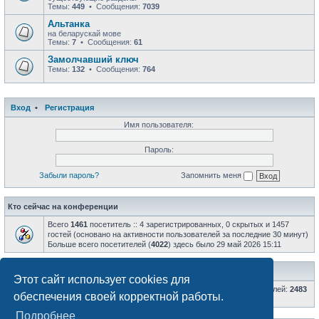
Темы:
449
• Сообщения:
7039
Альтанка
на беларускай мове
Темы:
7
• Сообщения:
61
Замолчавший ключ
Темы:
132
• Сообщения:
764
Вход
•
Регистрация
Имя пользователя:
Пароль:
Забыли пароль?
Запомнить меня
Кто сейчас на конференции
Всего
1461
посетитель :: 4 зарегистрированных, 0 скрытых и 1457
гостей (основано на активности пользователей за последние 30 минут)
Больше всего посетителей (
4022
) здесь было 29 май 2026 15:11
Статистика
Этот сайт использует cookies для
Всего сообщений:
66809
• Всего тем:
8598
• Всего пользователей:
2483
обеспечения своей корректной работы.
• Новый пользователь:
AlexRKR
Подробнее