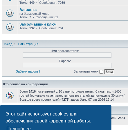
Темы:
449
• Сообщения:
7039
Альтанка
на беларускай мове
Темы:
7
• Сообщения:
61
Замолчавший ключ
Темы:
132
• Сообщения:
764
Вход
•
Регистрация
Имя пользователя:
Пароль:
Забыли пароль?
Запомнить меня
Кто сейчас на конференции
Всего
1416
посетителей :: 10 зарегистрированных, 0 скрытых и 1406
гостей (основано на активности пользователей за последние 30 минут)
Больше всего посетителей (
4275
) здесь было 07 авг 2026 12:14
Статистика
Этот сайт использует cookies для
Всего сообщений:
66819
• Всего тем:
8598
• Всего пользователей:
2484
обеспечения своей корректной работы.
• Новый пользователь:
Nixon
Подробнее