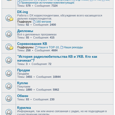
Проверенные источники комплектующих
Темы:
578
• Сообщения:
7324
DX-ing
Работа с DX корреспондентами, обсуждение всего касающегося
дальних корреспондентов.
Подфорум:
160 метров
Темы:
92
• Сообщения:
2400
Дипломы
Всё о дипломных программах
Темы:
55
• Сообщения:
415
Соревнования КВ
Подфорумы:
Наши в ТОР-10
,
Наши рекорды
Темы:
258
• Сообщения:
4684
"История радиолюбительства КВ и УКВ. Кто как
начинал"?
Темы:
3
• Сообщения:
72
Продам
Продаём
Темы:
3455
• Сообщения:
10844
Куплю
Покупаем
Темы:
1880
• Сообщения:
5962
Обмен
Темы:
93
• Сообщения:
230
Курилка
Информация, так или иначе связанная с радио, но не подходящая в
существующие разделы