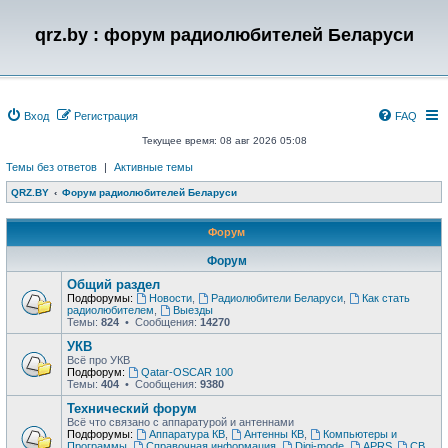
qrz.by : форум радиолюбителей Беларуси
Вход
Регистрация
FAQ
Текущее время: 08 авг 2026 05:08
Темы без ответов
|
Активные темы
QRZ.BY
Форум радиолюбителей Беларуси
Форум
Форум
Общий раздел
Подфорумы:
Новости
,
Радиолюбители Беларуси
,
Как стать
радиолюбителем
,
Выезды
Темы:
824
• Сообщения:
14270
УКВ
Всё про УКВ
Подфорум:
Qatar-OSCAR 100
Темы:
404
• Сообщения:
9380
Технический форум
Всё что связано с аппаратурой и антеннами
Подфорумы:
Аппаратура КВ
,
Антенны КВ
,
Компьютеры и
Программы
,
Справочная информация
,
Digi-mode
,
APRS
,
CB
,