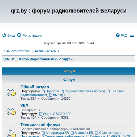
qrz.by : форум радиолюбителей Беларуси
Вход
Регистрация
FAQ
Текущее время: 09 авг 2026 09:43
Темы без ответов
|
Активные темы
QRZ.BY
Форум радиолюбителей Беларуси
Форум
Форум
Общий раздел
Подфорумы:
Новости
,
Радиолюбители Беларуси
,
Как стать
радиолюбителем
,
Выезды
Темы:
824
• Сообщения:
14270
УКВ
Всё про УКВ
Подфорум:
Qatar-OSCAR 100
Темы:
404
• Сообщения:
9382
Технический форум
Всё что связано с аппаратурой и антеннами
Подфорумы:
Аппаратура КВ
,
Антенны КВ
,
Компьютеры и
Программы
,
Справочная информация
,
Digi-mode
,
APRS
,
CB
,