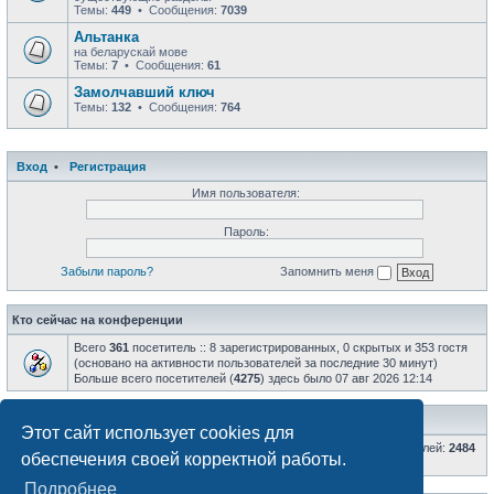
Темы:
449
• Сообщения:
7039
Альтанка
на беларускай мове
Темы:
7
• Сообщения:
61
Замолчавший ключ
Темы:
132
• Сообщения:
764
Вход
•
Регистрация
Имя пользователя:
Пароль:
Забыли пароль?
Запомнить меня
Кто сейчас на конференции
Всего
361
посетитель :: 8 зарегистрированных, 0 скрытых и 353 гостя
(основано на активности пользователей за последние 30 минут)
Больше всего посетителей (
4275
) здесь было 07 авг 2026 12:14
Статистика
Этот сайт использует cookies для
Всего сообщений:
66831
• Всего тем:
8601
• Всего пользователей:
2484
обеспечения своей корректной работы.
• Новый пользователь:
Nixon
Подробнее