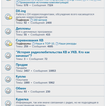
Проверенные источники комплектующих
Темы:
578
• Сообщения:
7324
DX-ing
Работа с DX корреспондентами, обсуждение всего касающегося
дальних корреспондентов.
Подфорум:
160 метров
Темы:
92
• Сообщения:
2400
Дипломы
Всё о дипломных программах
Темы:
55
• Сообщения:
415
Соревнования КВ
Подфорумы:
Наши в ТОР-10
,
Наши рекорды
Темы:
259
• Сообщения:
4685
"История радиолюбительства КВ и УКВ. Кто как
начинал"?
Темы:
3
• Сообщения:
72
Продам
Продаём
Темы:
3457
• Сообщения:
10853
Куплю
Покупаем
Темы:
1880
• Сообщения:
5962
Обмен
Темы:
93
• Сообщения:
230
Курилка
Информация, так или иначе связанная с радио, но не подходящая в
существующие разделы