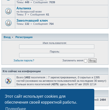
Темы:
449
• Сообщения:
7039
Альтанка
на беларускай мове
Темы:
7
• Сообщения:
61
Замолчавший ключ
Темы:
132
• Сообщения:
764
Вход
•
Регистрация
Имя пользователя:
Пароль:
Забыли пароль?
Запомнить меня
Кто сейчас на конференции
Всего
1402
посетителя :: 7 зарегистрированных, 0 скрытых и 1395
гостей (основано на активности пользователей за последние 30 минут)
Больше всего посетителей (
4275
) здесь было 07 авг 2026 12:14
Статистика
Этот сайт использует cookies для
Всего сообщений:
66814
• Всего тем:
8598
• Всего пользователей:
2484
обеспечения своей корректной работы.
• Новый пользователь:
Nixon
Подробнее