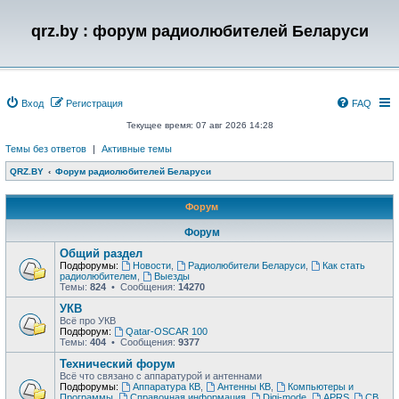
qrz.by : форум радиолюбителей Беларуси
Вход
Регистрация
FAQ
Текущее время: 07 авг 2026 14:28
Темы без ответов
|
Активные темы
QRZ.BY
Форум радиолюбителей Беларуси
Форум
Форум
Общий раздел
Подфорумы:
Новости
,
Радиолюбители Беларуси
,
Как стать
радиолюбителем
,
Выезды
Темы:
824
• Сообщения:
14270
УКВ
Всё про УКВ
Подфорум:
Qatar-OSCAR 100
Темы:
404
• Сообщения:
9377
Технический форум
Всё что связано с аппаратурой и антеннами
Подфорумы:
Аппаратура КВ
,
Антенны КВ
,
Компьютеры и
Программы
,
Справочная информация
,
Digi-mode
,
APRS
,
CB
,