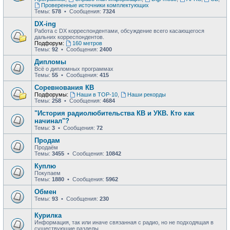
Проверенные источники комплектующих
Темы:
578
• Сообщения:
7324
DX-ing
Работа с DX корреспондентами, обсуждение всего касающегося
дальних корреспондентов.
Подфорум:
160 метров
Темы:
92
• Сообщения:
2400
Дипломы
Всё о дипломных программах
Темы:
55
• Сообщения:
415
Соревнования КВ
Подфорумы:
Наши в ТОР-10
,
Наши рекорды
Темы:
258
• Сообщения:
4684
"История радиолюбительства КВ и УКВ. Кто как
начинал"?
Темы:
3
• Сообщения:
72
Продам
Продаём
Темы:
3455
• Сообщения:
10842
Куплю
Покупаем
Темы:
1880
• Сообщения:
5962
Обмен
Темы:
93
• Сообщения:
230
Курилка
Информация, так или иначе связанная с радио, но не подходящая в
существующие разделы