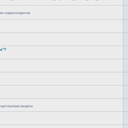
них корреспондентов.
ал"?
 существующие разделы