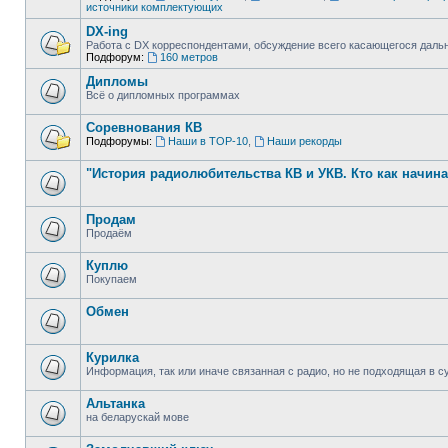
источники комплектующих
DX-ing
Работа с DX корреспондентами, обсуждение всего касающегося даль
Подфорум:
160 метров
Дипломы
Всё о дипломных программах
Соревнования КВ
Подфорумы:
Наши в ТОР-10
,
Наши рекорды
"История радиолюбительства КВ и УКВ. Кто как начин
Продам
Продаём
Куплю
Покупаем
Обмен
Курилка
Информация, так или иначе связанная с радио, но не подходящая в
Альтанка
на беларускай мове