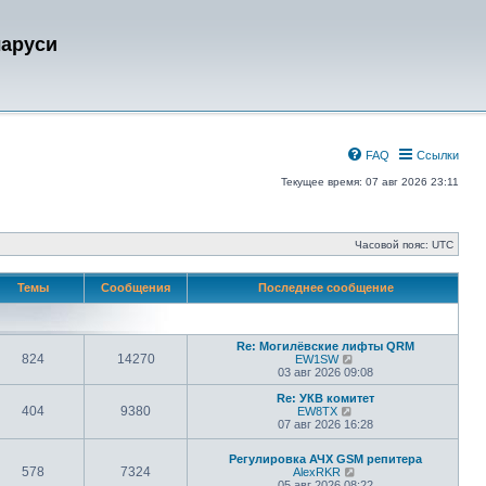
ларуси
FAQ
Ссылки
Текущее время: 07 авг 2026 23:11
Часовой пояс:
UTC
Темы
Сообщения
Последнее сообщение
Re: Могилёвские лифты QRM
824
14270
П
EW1SW
е
03 авг 2026 09:08
р
е
Re: УКВ комитет
404
9380
П
й
EW8TX
е
т
07 авг 2026 16:28
р
и
е
к
Регулировка АЧХ GSM репитера
й
п
578
7324
П
AlexRKR
т
о
е
05 авг 2026 08:22