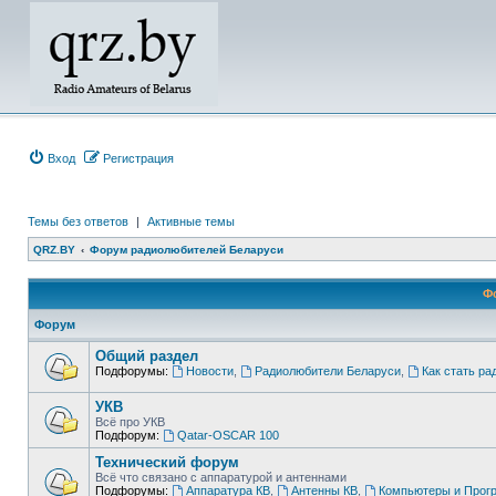
Вход
Регистрация
Темы без ответов
|
Активные темы
QRZ.BY
Форум радиолюбителей Беларуси
Ф
Форум
Общий раздел
Подфорумы:
Новости
,
Радиолюбители Беларуси
,
Как стать р
УКВ
Всё про УКВ
Подфорум:
Qatar-OSCAR 100
Технический форум
Всё что связано с аппаратурой и антеннами
Подфорумы:
Аппаратура КВ
,
Антенны КВ
,
Компьютеры и Прог