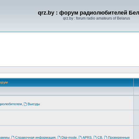
qrz.by : форум радиолюбителей Бе
qrz.by : forum radio amateurs of Belarus
орум
адиолюбителем
,
Выезды
раммы
,
Справочная информация
,
Digi-mode
,
APRS
,
CB
,
Проверенные