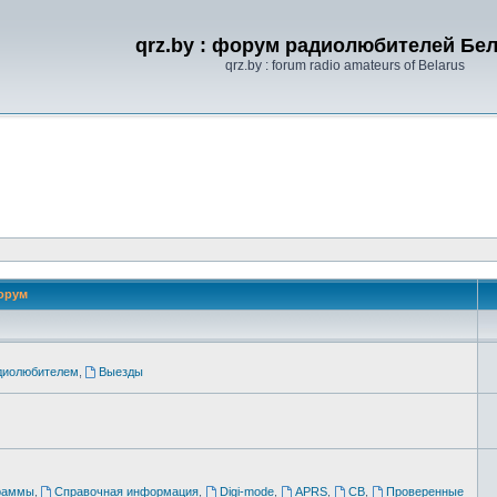
qrz.by : форум радиолюбителей Бе
qrz.by : forum radio amateurs of Belarus
орум
адиолюбителем
,
Выезды
раммы
,
Справочная информация
,
Digi-mode
,
APRS
,
CB
,
Проверенные