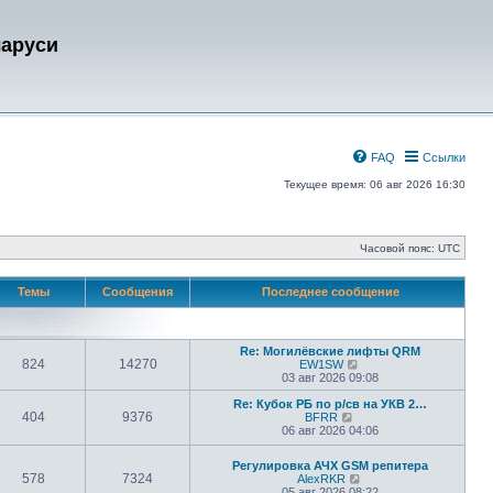
ларуси
FAQ
Ссылки
Текущее время: 06 авг 2026 16:30
Часовой пояс:
UTC
Темы
Сообщения
Последнее сообщение
Re: Могилёвские лифты QRM
824
14270
П
EW1SW
е
03 авг 2026 09:08
р
е
Re: Кубок РБ по р/св на УКВ 2…
404
9376
П
й
BFRR
е
т
06 авг 2026 04:06
р
и
е
к
Регулировка АЧХ GSM репитера
й
п
578
7324
П
AlexRKR
т
о
е
05 авг 2026 08:22