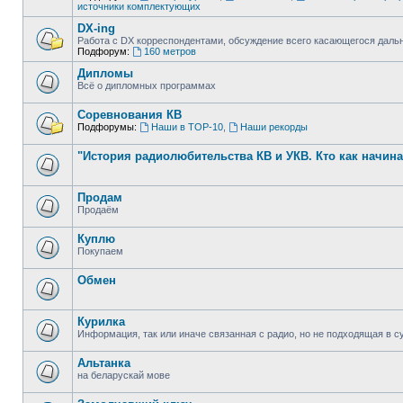
источники комплектующих
DX-ing
Работа с DX корреспондентами, обсуждение всего касающегося даль
Подфорум:
160 метров
Дипломы
Всё о дипломных программах
Соревнования КВ
Подфорумы:
Наши в ТОР-10
,
Наши рекорды
"История радиолюбительства КВ и УКВ. Кто как начин
Продам
Продаём
Куплю
Покупаем
Обмен
Курилка
Информация, так или иначе связанная с радио, но не подходящая в
Альтанка
на беларускай мове