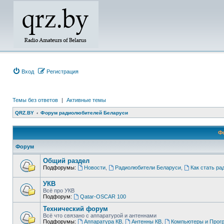
Вход
Регистрация
Темы без ответов
|
Активные темы
QRZ.BY
Форум радиолюбителей Беларуси
Ф
Форум
Общий раздел
Подфорумы:
Новости
,
Радиолюбители Беларуси
,
Как стать р
УКВ
Всё про УКВ
Подфорум:
Qatar-OSCAR 100
Технический форум
Всё что связано с аппаратурой и антеннами
Подфорумы:
Аппаратура КВ
,
Антенны КВ
,
Компьютеры и Прог