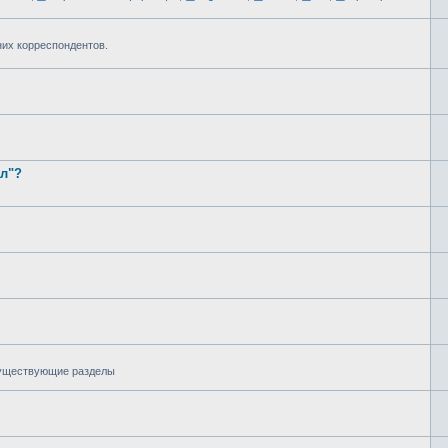
них корреспондентов.
ал"?
 существующие разделы