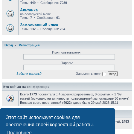
Темы:
449
• Сообщения:
7039
Альтанка
на беларускай мове
Темы:
7
• Сообщения:
61
Замолчавший ключ
Темы:
132
• Сообщения:
764
Вход
•
Регистрация
Имя пользователя:
Пароль:
Забыли пароль?
Запомнить меня
Кто сейчас на конференции
Всего
1773
посетителя :: 4 зарегистрированных, 0 скрытых и 1769
гостей (основано на активности пользователей за последние 30 минут)
Больше всего посетителей (
4022
) здесь было 29 май 2026 15:11
Статистика
Этот сайт использует cookies для
Всего сообщений:
66802
• Всего тем:
8596
• Всего пользователей:
2483
обеспечения своей корректной работы.
• Новый пользователь:
AlexRKR
Подробнее