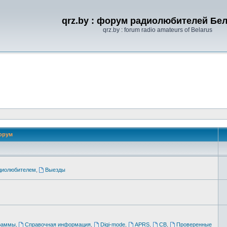
qrz.by : форум радиолюбителей Бе
qrz.by : forum radio amateurs of Belarus
орум
адиолюбителем
,
Выезды
раммы
,
Справочная информация
,
Digi-mode
,
APRS
,
CB
,
Проверенные