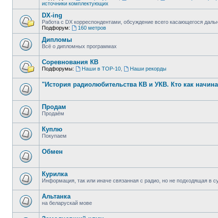
источники комплектующих
DX-ing
Работа с DX корреспондентами, обсуждение всего касающегося даль
Подфорум:
160 метров
Дипломы
Всё о дипломных программах
Соревнования КВ
Подфорумы:
Наши в ТОР-10
,
Наши рекорды
"История радиолюбительства КВ и УКВ. Кто как начин
Продам
Продаём
Куплю
Покупаем
Обмен
Курилка
Информация, так или иначе связанная с радио, но не подходящая в
Альтанка
на беларускай мове