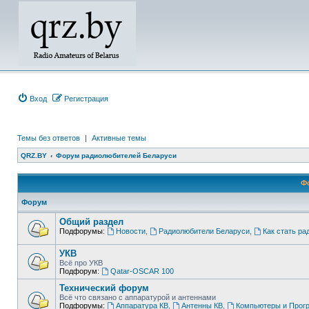
Вход
Регистрация
Темы без ответов
|
Активные темы
QRZ.BY
Форум радиолюбителей Беларуси
Ф
Форум
Общий раздел
Подфорумы:
Новости
,
Радиолюбители Беларуси
,
Как стать р
УКВ
Всё про УКВ
Подфорум:
Qatar-OSCAR 100
Технический форум
Всё что связано с аппаратурой и антеннами
Подфорумы:
Аппаратура КВ
,
Антенны КВ
,
Компьютеры и Прог