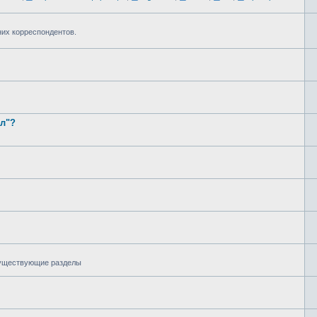
них корреспондентов.
ал"?
 существующие разделы