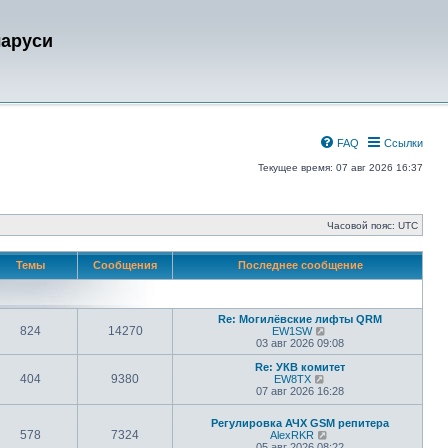
ларуси
FAQ
Ссылки
Текущее время: 07 авг 2026 16:37
Часовой пояс:
UTC
Темы
Сообщения
Последнее сообщение
Re: Могилёвские лифты QRM
824
14270
П
EW1SW
е
03 авг 2026 09:08
р
е
Re: УКВ комитет
404
9380
П
й
EW8TX
е
т
07 авг 2026 16:28
р
и
е
к
Регулировка АЧХ GSM репитера
й
п
578
7324
П
AlexRKR
т
о
е
05 авг 2026 08:22