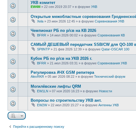
УКВ комитет
EW4M
»
22 сен 2019 20:37
» в форуме
УКВ
Открытые межобластные соревнования Гродненской 
Xela
»
23 июн 2026 12:45
» в форуме
Соревнования УКВ
Чемпионат РБ по р/св на КВ 2026
BFRR
»
14 июл 2026 00:02
» в форуме
Соревнования КВ
САМЫЙ ДЕШЕВЫЙ передатчик SSB/CW для QO-100 в
SP8NTP
»
21 фев 2026 12:39
» в форуме
Qatar-OSCAR 100
Кубок РБ по р/св на УКВ 2026 г.
BFRR
»
21 июл 2026 03:31
» в форуме
Соревнования УКВ
Регулировка АЧХ GSM репитера
AlexRKR
»
05 авг 2026 08:22
» в форуме
Технический форум
Могилёвские лифты QRM
EW1LN
»
07 ноя 2020 16:23
» в форуме
Новости
Вопросы по строительству УКВ ант.
EW2W
»
22 июл 2020 15:27
» в форуме
Антенны УКВ
Перейти к расширенному поиску