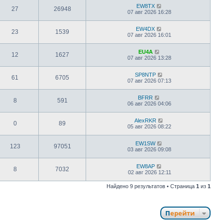
EW8TX
27
26948
07 авг 2026 16:28
EW4DX
23
1539
07 авг 2026 16:01
EU4A
12
1627
07 авг 2026 13:28
SP8NTP
61
6705
07 авг 2026 07:13
BFRR
8
591
06 авг 2026 04:06
AlexRKR
0
89
05 авг 2026 08:22
EW1SW
123
97051
03 авг 2026 09:08
EW8AP
8
7032
02 авг 2026 12:11
Найдено 9 результатов • Страница
1
из
1
Перейти