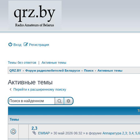
Вход
Регистрация
Темы без ответов
|
Активные темы
QRZ.BY
Форум радиолюбителей Беларуси
Поиск
Активные темы
Активные темы
Перейти к расширенному поиску
Поиск
Расширенный поиск
Т
Темы
2,3
EW8AP
»
30 май 2026 06:32
» в форуме
Аппаратура 2,3; 3,4; 5,