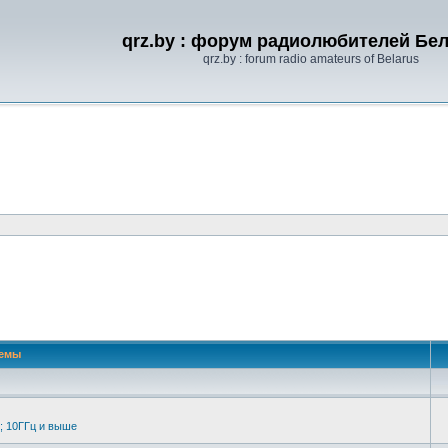
qrz.by : форум радиолюбителей Бе
qrz.by : forum radio amateurs of Belarus
емы
6; 10ГГц и выше