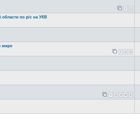
1
2
области по р/с на УКВ
 мире
1
2
3
1
2
3
4
5