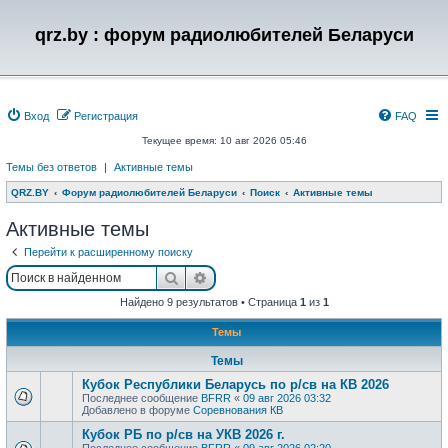
qrz.by : форум радиолюбителей Беларуси
Вход
Регистрация
FAQ
Текущее время: 10 авг 2026 05:46
Темы без ответов
|
Активные темы
QRZ.BY
Форум радиолюбителей Беларуси
Поиск
Активные темы
Активные темы
Перейти к расширенному поиску
Поиск
Расширенный поиск
Найдено 9 результатов • Страница
1
из
1
Темы
Темы
Кубок Республики Беларусь по р/св на КВ 2026
Последнее сообщение
BFRR
«
09 авг 2026 03:32
Добавлено в форуме
Соревнования КВ
Кубок РБ по р/св на УКВ 2026 г.
Последнее сообщение
BFRR
«
09 авг 2026 02:20