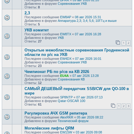
Добавлено в форуме
Соревнования УКВ
Ответы:
8
2,3
Последнее сообщение
EW8AP
«
08 авг 2026 15:31
Добавлено в форуме
Аппаратура 2,3; 3,4; 5,6; 10ГГц и выше
Ответы:
5
УКВ комитет
Последнее сообщение
EW8TX
«
07 авг 2026 16:28
Добавлено в форуме
УКВ
Ответы:
27
1
2
Открытые межобластные соревнования Гродненской
области по р/с на УКВ
Последнее сообщение
EW4DX
«
07 авг 2026 16:01
Добавлено в форуме
Соревнования УКВ
Ответы:
23
Чемпионат РБ по р/св на КВ 2026
Последнее сообщение
EU4A
«
07 авг 2026 13:28
Добавлено в форуме
Соревнования КВ
Ответы:
12
САМЫЙ ДЕШЕВЫЙ передатчик SSB/CW для QO-100 в
мире
Последнее сообщение
SP8NTP
«
07 авг 2026 07:13
Добавлено в форуме
Qatar-OSCAR 100
Ответы:
61
1
2
3
Регулировка АЧХ GSM репитера
Последнее сообщение
AlexRKR
«
05 авг 2026 08:22
Добавлено в форуме
Технический форум
Могилёвские лифты QRM
Последнее сообщение
EW1SW
«
03 авг 2026 09:08