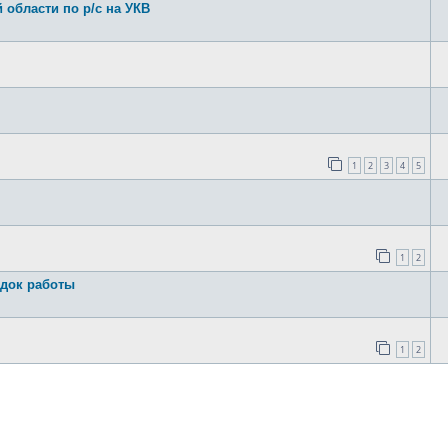
области по р/с на УКВ
1
2
3
4
5
1
2
док работы
1
2