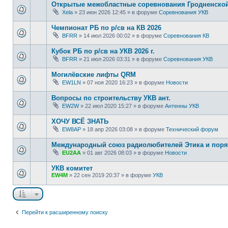
Открытые межобластные соревнования Гродненской 
Xela
»
23 июн 2026 12:45
» в форуме
Соревнования УКВ
Чемпионат РБ по р/св на КВ 2026
BFRR
»
14 июл 2026 00:02
» в форуме
Соревнования КВ
Кубок РБ по р/св на УКВ 2026 г.
BFRR
»
21 июл 2026 03:31
» в форуме
Соревнования УКВ
Могилёвские лифты QRM
EW1LN
»
07 ноя 2020 16:23
» в форуме
Новости
Вопросы по строительству УКВ ант.
EW2W
»
22 июл 2020 15:27
» в форуме
Антенны УКВ
ХОЧУ ВСЁ ЗНАТЬ
EW8AP
»
18 апр 2026 03:08
» в форуме
Технический форум
Международный союз радиолюбителей Этика и поря
EU2AA
»
01 авг 2026 08:03
» в форуме
Новости
УКВ комитет
EW4M
»
22 сен 2019 20:37
» в форуме
УКВ
Перейти к расширенному поиску