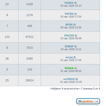
EW4DX
22
1428
03 авг 2026 19:13
EW7BA
8
1276
03 авг 2026 17:54
BFRR
7
496
03 авг 2026 14:35
EW1SW
123
97011
03 авг 2026 09:08
EW8AP
8
7015
02 авг 2026 12:11
eu1aq
36
3390
01 авг 2026 17:04
EU2AA
0
143
01 авг 2026 08:03
uc200643
25
26814
31 июл 2026 13:20
Найдено 9 результатов • Страница
1
из
1
Перейти