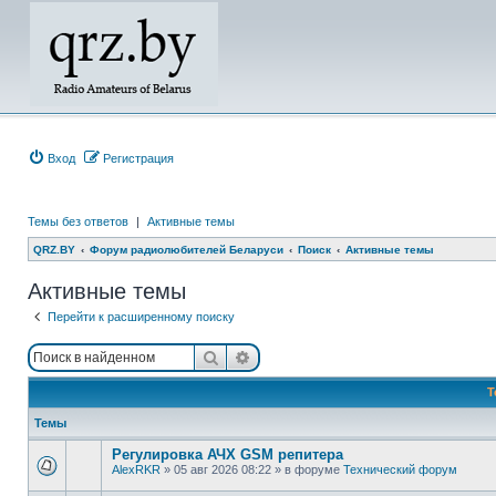
Вход
Регистрация
Темы без ответов
|
Активные темы
QRZ.BY
Форум радиолюбителей Беларуси
Поиск
Активные темы
Активные темы
Перейти к расширенному поиску
Поиск
Расширенный поиск
Т
Темы
Регулировка АЧХ GSM репитера
AlexRKR
»
05 авг 2026 08:22
» в форуме
Технический форум