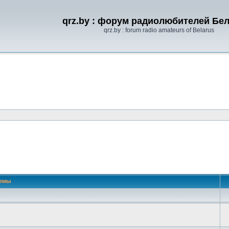
qrz.by : форум радиолюбителей Бе
qrz.by : forum radio amateurs of Belarus
емы