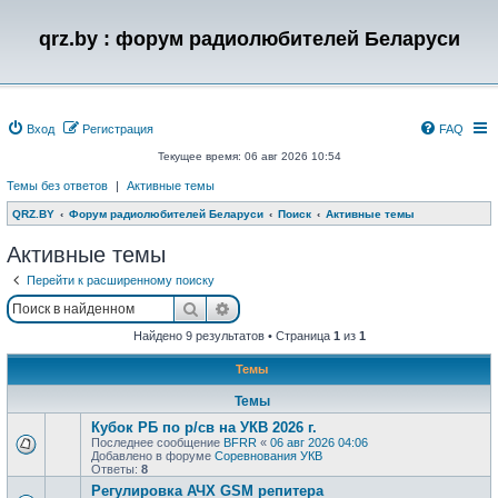
qrz.by : форум радиолюбителей Беларуси
Вход
Регистрация
FAQ
Текущее время: 06 авг 2026 10:54
Темы без ответов
|
Активные темы
QRZ.BY
Форум радиолюбителей Беларуси
Поиск
Активные темы
Активные темы
Перейти к расширенному поиску
Поиск
Расширенный поиск
Найдено 9 результатов • Страница
1
из
1
Темы
Темы
Кубок РБ по р/св на УКВ 2026 г.
Последнее сообщение
BFRR
«
06 авг 2026 04:06
Добавлено в форуме
Соревнования УКВ
Ответы:
8
Регулировка АЧХ GSM репитера