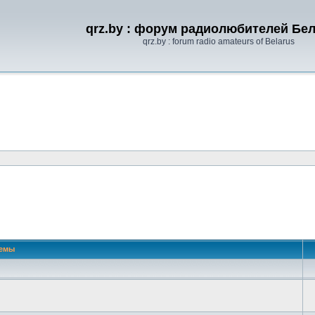
qrz.by : форум радиолюбителей Бе
qrz.by : forum radio amateurs of Belarus
емы