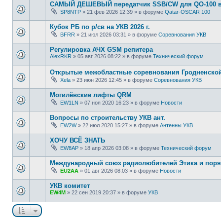
САМЫЙ ДЕШЕВЫЙ передатчик SSB/CW для QO-100 в
SP8NTP
»
21 фев 2026 12:39
» в форуме
Qatar-OSCAR 100
Кубок РБ по р/св на УКВ 2026 г.
BFRR
»
21 июл 2026 03:31
» в форуме
Соревнования УКВ
Регулировка АЧХ GSM репитера
AlexRKR
»
05 авг 2026 08:22
» в форуме
Технический форум
Открытые межобластные соревнования Гродненской 
Xela
»
23 июн 2026 12:45
» в форуме
Соревнования УКВ
Могилёвские лифты QRM
EW1LN
»
07 ноя 2020 16:23
» в форуме
Новости
Вопросы по строительству УКВ ант.
EW2W
»
22 июл 2020 15:27
» в форуме
Антенны УКВ
ХОЧУ ВСЁ ЗНАТЬ
EW8AP
»
18 апр 2026 03:08
» в форуме
Технический форум
Международный союз радиолюбителей Этика и поря
EU2AA
»
01 авг 2026 08:03
» в форуме
Новости
УКВ комитет
EW4M
»
22 сен 2019 20:37
» в форуме
УКВ