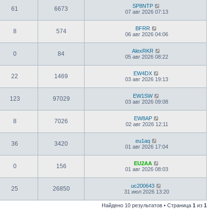
SP8NTP
61
6673
07 авг 2026 07:13
BFRR
8
574
06 авг 2026 04:06
AlexRKR
0
84
05 авг 2026 08:22
EW4DX
22
1469
03 авг 2026 19:13
EW1SW
123
97029
03 авг 2026 09:08
EW8AP
8
7026
02 авг 2026 12:11
eu1aq
36
3420
01 авг 2026 17:04
EU2AA
0
156
01 авг 2026 08:03
uc200643
25
26850
31 июл 2026 13:20
Найдено 10 результатов • Страница
1
из
1