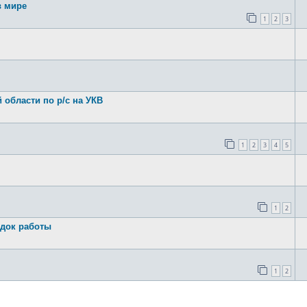
 мире
1
2
3
области по р/с на УКВ
1
2
3
4
5
1
2
док работы
1
2