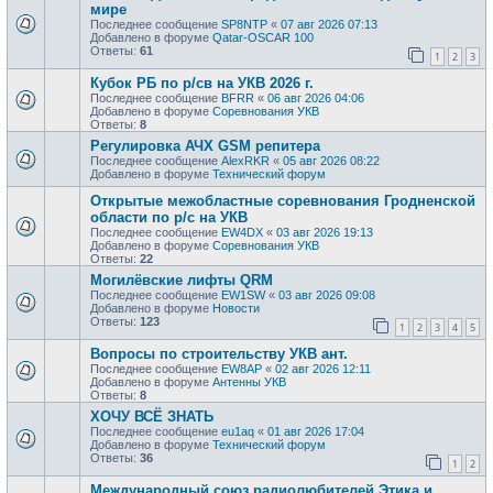
мире
Последнее сообщение
SP8NTP
«
07 авг 2026 07:13
Добавлено в форуме
Qatar-OSCAR 100
Ответы:
61
1
2
3
Кубок РБ по р/св на УКВ 2026 г.
Последнее сообщение
BFRR
«
06 авг 2026 04:06
Добавлено в форуме
Соревнования УКВ
Ответы:
8
Регулировка АЧХ GSM репитера
Последнее сообщение
AlexRKR
«
05 авг 2026 08:22
Добавлено в форуме
Технический форум
Открытые межобластные соревнования Гродненской
области по р/с на УКВ
Последнее сообщение
EW4DX
«
03 авг 2026 19:13
Добавлено в форуме
Соревнования УКВ
Ответы:
22
Могилёвские лифты QRM
Последнее сообщение
EW1SW
«
03 авг 2026 09:08
Добавлено в форуме
Новости
Ответы:
123
1
2
3
4
5
Вопросы по строительству УКВ ант.
Последнее сообщение
EW8AP
«
02 авг 2026 12:11
Добавлено в форуме
Антенны УКВ
Ответы:
8
ХОЧУ ВСЁ ЗНАТЬ
Последнее сообщение
eu1aq
«
01 авг 2026 17:04
Добавлено в форуме
Технический форум
Ответы:
36
1
2
Международный союз радиолюбителей Этика и