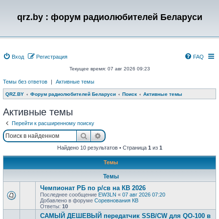
qrz.by : форум радиолюбителей Беларуси
Вход
Регистрация
FAQ
Текущее время: 07 авг 2026 09:23
Темы без ответов
|
Активные темы
QRZ.BY
Форум радиолюбителей Беларуси
Поиск
Активные темы
Активные темы
Перейти к расширенному поиску
Поиск
Расширенный поиск
Найдено 10 результатов • Страница
1
из
1
Темы
Темы
Чемпионат РБ по р/св на КВ 2026
Последнее сообщение
EW3LN
«
07 авг 2026 07:20
Добавлено в форуме
Соревнования КВ
Ответы:
10
САМЫЙ ДЕШЕВЫЙ передатчик SSB/CW для QO-100 в