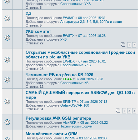
Добавлено в форуме
Соревнования УКВ
Ответы:
8
2,3
Последнее сообщение
EW8AP
«
08 авг 2026 15:31
Добавлено в форуме
Аппаратура 2,3; 3,4; 5,6; 10ГГц и выше
Ответы:
5
УКВ комитет
Последнее сообщение
EW8TX
«
07 авг 2026 16:28
Добавлено в форуме
УКВ
Ответы:
27
1
2
Открытые межобластные соревнования Гродненской
области по р/с на УКВ
Последнее сообщение
EW4DX
«
07 авг 2026 16:01
Добавлено в форуме
Соревнования УКВ
Ответы:
23
Чемпионат РБ по р/св на КВ 2026
Последнее сообщение
EU4A
«
07 авг 2026 13:28
Добавлено в форуме
Соревнования КВ
Ответы:
12
САМЫЙ ДЕШЕВЫЙ передатчик SSB/CW для QO-100 в
мире
Последнее сообщение
SP8NTP
«
07 авг 2026 07:13
Добавлено в форуме
Qatar-OSCAR 100
Ответы:
61
1
2
3
Регулировка АЧХ GSM репитера
Последнее сообщение
AlexRKR
«
05 авг 2026 08:22
Добавлено в форуме
Технический форум
Могилёвские лифты QRM
Последнее сообщение
EW1SW
«
03 авг 2026 09:08