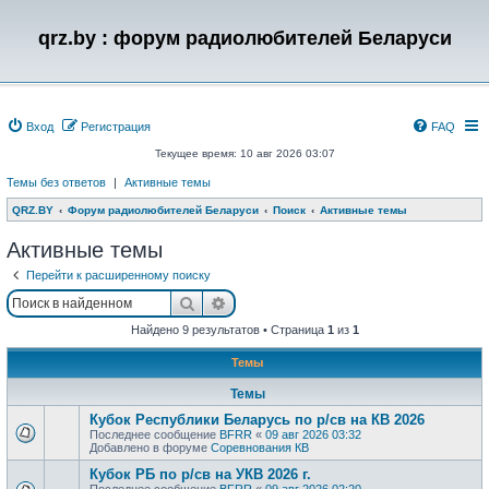
qrz.by : форум радиолюбителей Беларуси
Вход
Регистрация
FAQ
Текущее время: 10 авг 2026 03:07
Темы без ответов
|
Активные темы
QRZ.BY
Форум радиолюбителей Беларуси
Поиск
Активные темы
Активные темы
Перейти к расширенному поиску
Поиск
Расширенный поиск
Найдено 9 результатов • Страница
1
из
1
Темы
Темы
Кубок Республики Беларусь по р/св на КВ 2026
Последнее сообщение
BFRR
«
09 авг 2026 03:32
Добавлено в форуме
Соревнования КВ
Кубок РБ по р/св на УКВ 2026 г.
Последнее сообщение
BFRR
«
09 авг 2026 02:20