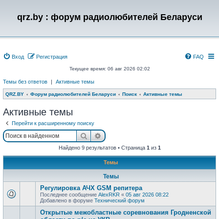
qrz.by : форум радиолюбителей Беларуси
Вход
Регистрация
FAQ
Текущее время: 06 авг 2026 02:02
Темы без ответов
|
Активные темы
QRZ.BY
Форум радиолюбителей Беларуси
Поиск
Активные темы
Активные темы
Перейти к расширенному поиску
Поиск
Расширенный поиск
Найдено 9 результатов • Страница
1
из
1
Темы
Темы
Регулировка АЧХ GSM репитера
Последнее сообщение
AlexRKR
«
05 авг 2026 08:22
Добавлено в форуме
Технический форум
Открытые межобластные соревнования Гродненской