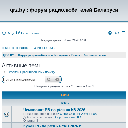
qrz.by : форум радиолюбителей Беларуси
Вход
Регистрация
FAQ
Текущее время: 07 авг 2026 04:07
Темы без ответов
|
Активные темы
QRZ.BY
Форум радиолюбителей Беларуси
Поиск
Активные темы
Активные темы
Перейти к расширенному поиску
Поиск
Расширенный поиск
Найдено 9 результатов • Страница
1
из
1
Темы
Темы
Чемпионат РБ по р/св на КВ 2026
Последнее сообщение
EW7BA
«
06 авг 2026 14:06
Добавлено в форуме
Соревнования КВ
Ответы:
8
Кубок РБ по р/св на УКВ 2026 г.