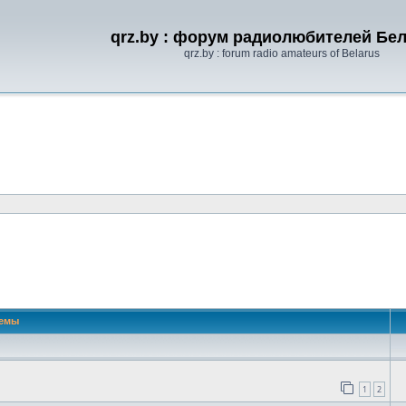
qrz.by : форум радиолюбителей Бе
qrz.by : forum radio amateurs of Belarus
емы
1
2