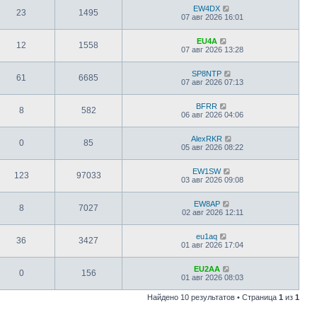
EW4DX
23
1495
07 авг 2026 16:01
EU4A
12
1558
07 авг 2026 13:28
SP8NTP
61
6685
07 авг 2026 07:13
BFRR
8
582
06 авг 2026 04:06
AlexRKR
0
85
05 авг 2026 08:22
EW1SW
123
97033
03 авг 2026 09:08
EW8AP
8
7027
02 авг 2026 12:11
eu1aq
36
3427
01 авг 2026 17:04
EU2AA
0
156
01 авг 2026 08:03
Найдено 10 результатов • Страница
1
из
1