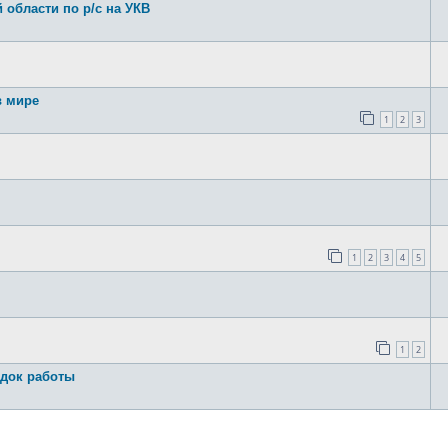
области по р/с на УКВ
 мире
1
2
3
1
2
3
4
5
1
2
док работы