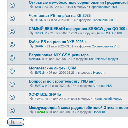
Открытые межобластные соревнования Гродненской 
Xela
»
23 июн 2026 12:45
» в форуме
Соревнования УКВ
Чемпионат РБ по р/св на КВ 2026
BFRR
»
14 июл 2026 00:02
» в форуме
Соревнования КВ
САМЫЙ ДЕШЕВЫЙ передатчик SSB/CW для QO-100 в
SP8NTP
»
21 фев 2026 12:39
» в форуме
Qatar-OSCAR 100
Кубок РБ по р/св на УКВ 2026 г.
BFRR
»
21 июл 2026 03:31
» в форуме
Соревнования УКВ
Регулировка АЧХ GSM репитера
AlexRKR
»
05 авг 2026 08:22
» в форуме
Технический форум
Могилёвские лифты QRM
EW1LN
»
07 ноя 2020 16:23
» в форуме
Новости
Вопросы по строительству УКВ ант.
EW2W
»
22 июл 2020 15:27
» в форуме
Антенны УКВ
ХОЧУ ВСЁ ЗНАТЬ
EW8AP
»
18 апр 2026 03:08
» в форуме
Технический форум
Международный союз радиолюбителей Этика и поря
EU2AA
»
01 авг 2026 08:03
» в форуме
Новости