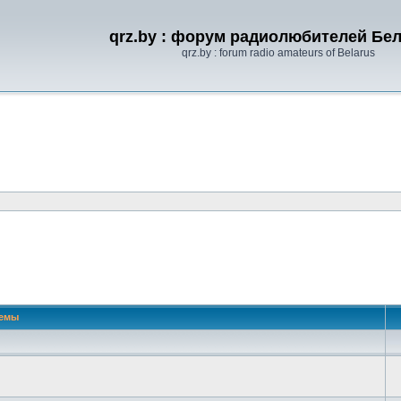
qrz.by : форум радиолюбителей Бе
qrz.by : forum radio amateurs of Belarus
емы