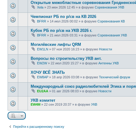
Открытые межобластные соревнования Гродненской 
Xela
»
23 июн 2026 12:45
» в форуме
Соревнования УКВ
Чемпионат РБ по р/св на КВ 2026
BFRR
»
14 июл 2026 00:02
» в форуме
Соревнования КВ
Кубок РБ по р/св на УКВ 2026 г.
BFRR
»
21 июл 2026 03:31
» в форуме
Соревнования УКВ
Могилёвские лифты QRM
EW1LN
»
07 ноя 2020 16:23
» в форуме
Новости
Вопросы по строительству УКВ ант.
EW2W
»
22 июл 2020 15:27
» в форуме
Антенны УКВ
ХОЧУ ВСЁ ЗНАТЬ
EW8AP
»
18 апр 2026 03:08
» в форуме
Технический форум
Международный союз радиолюбителей Этика и поря
EU2AA
»
01 авг 2026 08:03
» в форуме
Новости
УКВ комитет
EW4M
»
22 сен 2019 20:37
» в форуме
УКВ
Перейти к расширенному поиску