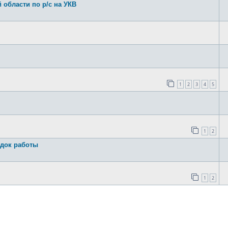
области по р/с на УКВ
1
2
3
4
5
1
2
док работы
1
2