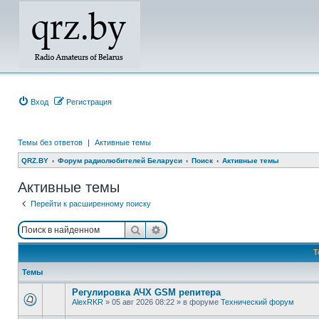
Вход
Регистрация
Темы без ответов
|
Активные темы
QRZ.BY
Форум радиолюбителей Беларуси
Поиск
Активные темы
Активные темы
Перейти к расширенному поиску
Поиск
Расширенный поиск
Т
Темы
Регулировка АЧХ GSM репитера
AlexRKR
»
05 авг 2026 08:22
» в форуме
Технический форум