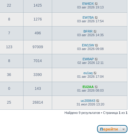
EW4DX
22
1425
03 авг 2026 19:13
EW7BA
8
1276
03 авг 2026 17:54
BFRR
7
496
03 авг 2026 14:35
EW1SW
123
97009
03 авг 2026 09:08
EW8AP
8
7014
02 авг 2026 12:11
eu1aq
36
3390
01 авг 2026 17:04
EU2AA
0
143
01 авг 2026 08:03
uc200643
25
26814
31 июл 2026 13:20
Найдено 9 результатов • Страница
1
из
1
Перейти