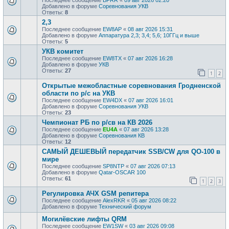
Добавлено в форуме
Соревнования УКВ
Ответы:
8
2,3
Последнее сообщение
EW8AP
«
08 авг 2026 15:31
Добавлено в форуме
Аппаратура 2,3; 3,4; 5,6; 10ГГц и выше
Ответы:
5
УКВ комитет
Последнее сообщение
EW8TX
«
07 авг 2026 16:28
Добавлено в форуме
УКВ
Ответы:
27
1
2
Открытые межобластные соревнования Гродненской
области по р/с на УКВ
Последнее сообщение
EW4DX
«
07 авг 2026 16:01
Добавлено в форуме
Соревнования УКВ
Ответы:
23
Чемпионат РБ по р/св на КВ 2026
Последнее сообщение
EU4A
«
07 авг 2026 13:28
Добавлено в форуме
Соревнования КВ
Ответы:
12
САМЫЙ ДЕШЕВЫЙ передатчик SSB/CW для QO-100 в
мире
Последнее сообщение
SP8NTP
«
07 авг 2026 07:13
Добавлено в форуме
Qatar-OSCAR 100
Ответы:
61
1
2
3
Регулировка АЧХ GSM репитера
Последнее сообщение
AlexRKR
«
05 авг 2026 08:22
Добавлено в форуме
Технический форум
Могилёвские лифты QRM
Последнее сообщение
EW1SW
«
03 авг 2026 09:08