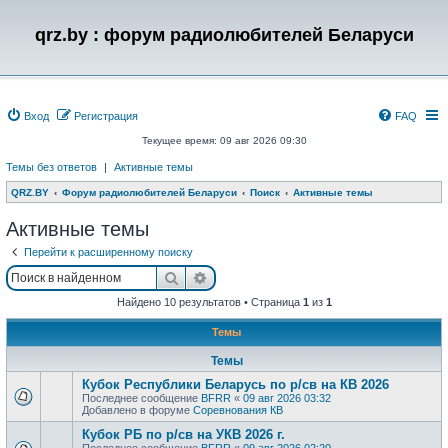
qrz.by : форум радиолюбителей Беларуси
Вход
Регистрация
FAQ
Текущее время: 09 авг 2026 09:30
Темы без ответов
|
Активные темы
QRZ.BY
Форум радиолюбителей Беларуси
Поиск
Активные темы
Активные темы
Перейти к расширенному поиску
Поиск
Расширенный поиск
Найдено 10 результатов • Страница
1
из
1
Темы
Темы
Кубок Республики Беларусь по р/св на КВ 2026
Последнее сообщение
BFRR
«
09 авг 2026 03:32
Добавлено в форуме
Соревнования КВ
Кубок РБ по р/св на УКВ 2026 г.
Последнее сообщение
BFRR
«
09 авг 2026 02:20