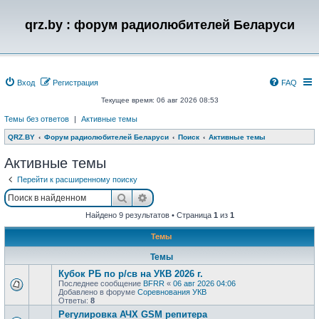
qrz.by : форум радиолюбителей Беларуси
Вход
Регистрация
FAQ
Текущее время: 06 авг 2026 08:53
Темы без ответов
|
Активные темы
QRZ.BY
Форум радиолюбителей Беларуси
Поиск
Активные темы
Активные темы
Перейти к расширенному поиску
Поиск
Расширенный поиск
Найдено 9 результатов • Страница
1
из
1
Темы
Темы
Кубок РБ по р/св на УКВ 2026 г.
Последнее сообщение
BFRR
«
06 авг 2026 04:06
Добавлено в форуме
Соревнования УКВ
Ответы:
8
Регулировка АЧХ GSM репитера