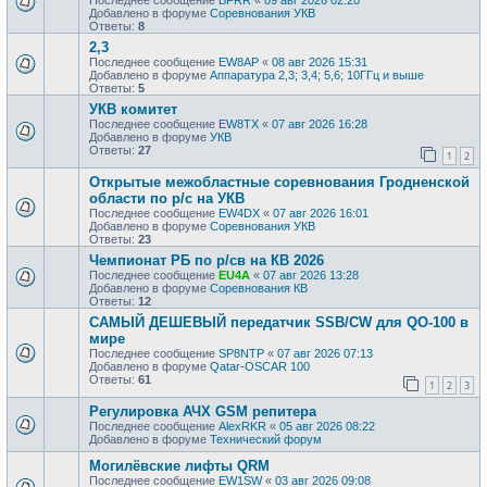
Добавлено в форуме
Соревнования УКВ
Ответы:
8
2,3
Последнее сообщение
EW8AP
«
08 авг 2026 15:31
Добавлено в форуме
Аппаратура 2,3; 3,4; 5,6; 10ГГц и выше
Ответы:
5
УКВ комитет
Последнее сообщение
EW8TX
«
07 авг 2026 16:28
Добавлено в форуме
УКВ
Ответы:
27
1
2
Открытые межобластные соревнования Гродненской
области по р/с на УКВ
Последнее сообщение
EW4DX
«
07 авг 2026 16:01
Добавлено в форуме
Соревнования УКВ
Ответы:
23
Чемпионат РБ по р/св на КВ 2026
Последнее сообщение
EU4A
«
07 авг 2026 13:28
Добавлено в форуме
Соревнования КВ
Ответы:
12
САМЫЙ ДЕШЕВЫЙ передатчик SSB/CW для QO-100 в
мире
Последнее сообщение
SP8NTP
«
07 авг 2026 07:13
Добавлено в форуме
Qatar-OSCAR 100
Ответы:
61
1
2
3
Регулировка АЧХ GSM репитера
Последнее сообщение
AlexRKR
«
05 авг 2026 08:22
Добавлено в форуме
Технический форум
Могилёвские лифты QRM
Последнее сообщение
EW1SW
«
03 авг 2026 09:08