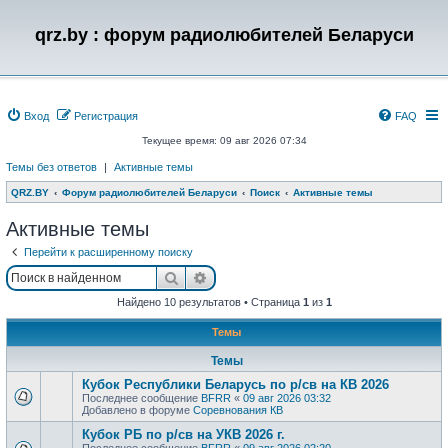
qrz.by : форум радиолюбителей Беларуси
Вход
Регистрация
FAQ
Текущее время: 09 авг 2026 07:34
Темы без ответов
|
Активные темы
QRZ.BY
Форум радиолюбителей Беларуси
Поиск
Активные темы
Активные темы
Перейти к расширенному поиску
Поиск
Расширенный поиск
Найдено 10 результатов • Страница
1
из
1
Темы
Темы
Кубок Республики Беларусь по р/св на КВ 2026
Последнее сообщение
BFRR
«
09 авг 2026 03:32
Добавлено в форуме
Соревнования КВ
Кубок РБ по р/св на УКВ 2026 г.
Последнее сообщение
BFRR
«
09 авг 2026 02:20