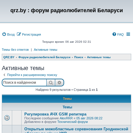
qrz.by : форум радиолюбителей Беларуси
Вход
Регистрация
FAQ
Текущее время: 06 авг 2026 02:31
Темы без ответов
|
Активные темы
QRZ.BY
Форум радиолюбителей Беларуси
Поиск
Активные темы
Активные темы
Перейти к расширенному поиску
Поиск
Расширенный поиск
Найдено 9 результатов • Страница
1
из
1
Темы
Темы
Регулировка АЧХ GSM репитера
Последнее сообщение
AlexRKR
«
05 авг 2026 08:22
Добавлено в форуме
Технический форум
Открытые межобластные соревнования Гродненской