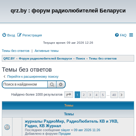
qrz.by : форум радиолюбителей Беларуси
Вход
Регистрация
FAQ
Текущее время: 09 авг 2026 12:26
Темы без ответов
|
Активные темы
QRZ.BY
Форум радиолюбителей Беларуси
Поиск
Темы без ответов
Темы без ответов
Перейти к расширенному поиску
Поиск
Расширенный поиск
Страница
1
из
40
Найдено более 1000 результатов
1
2
3
4
5
40
…
След.
Темы
Темы
журналы РадиоМир, РадиоЛюбитель КВ и УКВ,
Радио, КВ Журнал
Последнее сообщение
slayer
«
09 авг 2026 11:26
Добавлено в форуме
Продам