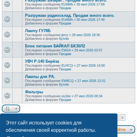
Разгружаю шкафы . Продам много всего.
Последнее сообщение
EU6MA
«
30 июл 2026 17:58
Добавлено в форуме
Продам
Разгружаю радиосклад. Продам много всего.
Последнее сообщение
EU6MA
«
30 июл 2026 17:49
Добавлено в форуме
Продам
Лампу ГУ78Б
Последнее сообщение
jerry
«
29 июл 2026 18:36
Добавлено в форуме
Куплю
Блок питания БАЙКАЛ БК30Л2
Последнее сообщение
EW2A
«
29 июл 2026 03:57
Добавлено в форуме
Продам
УВЧ Р-140 Берёза
Последнее сообщение
EU4CQ
«
27 июл 2026 14:00
Добавлено в форуме
Продам
Лампы для РА.
Последнее сообщение
EW8CQ
«
27 июл 2026 12:01
Добавлено в форуме
Куплю
Фильтры
Последнее сообщение
eu1be
«
27 июл 2026 09:34
Добавлено в форуме
Продам
Страница
1
из
40
Найдено более 1000 результатов
1
2
3
4
5
40
…
След.
Этот сайт использует cookies для
Перейти
обеспечения своей корректной работы.