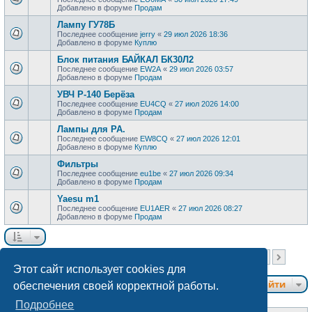
Добавлено в форуме
Продам
Лампу ГУ78Б
Последнее сообщение
jerry
«
29 июл 2026 18:36
Добавлено в форуме
Куплю
Блок питания БАЙКАЛ БК30Л2
Последнее сообщение
EW2A
«
29 июл 2026 03:57
Добавлено в форуме
Продам
УВЧ Р-140 Берёза
Последнее сообщение
EU4CQ
«
27 июл 2026 14:00
Добавлено в форуме
Продам
Лампы для РА.
Последнее сообщение
EW8CQ
«
27 июл 2026 12:01
Добавлено в форуме
Куплю
Фильтры
Последнее сообщение
eu1be
«
27 июл 2026 09:34
Добавлено в форуме
Продам
Yaesu m1
Последнее сообщение
EU1AER
«
27 июл 2026 08:27
Добавлено в форуме
Продам
Страница
1
из
40
Найдено более 1000 результатов
1
2
3
4
5
40
…
След.
Этот сайт использует cookies для
Перейти
обеспечения своей корректной работы.
Подробнее