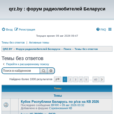
qrz.by : форум радиолюбителей Беларуси
Вход
Регистрация
FAQ
Текущее время: 09 авг 2026 09:47
Темы без ответов
|
Активные темы
QRZ.BY
Форум радиолюбителей Беларуси
Поиск
Темы без ответов
Темы без ответов
Перейти к расширенному поиску
Поиск
Расширенный поиск
Страница
1
из
40
Найдено более 1000 результатов
1
2
3
4
5
40
…
След.
Темы
Темы
Кубок Республики Беларусь по р/св на КВ 2026
Последнее сообщение
BFRR
«
09 авг 2026 03:32
Добавлено в форуме
Соревнования КВ