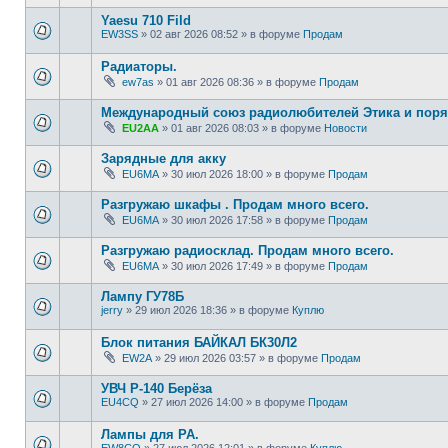
Yaesu 710 Fild
EW3SS
»
02 авг 2026 08:52
» в форуме
Продам
Радиаторы.
ew7as
»
01 авг 2026 08:36
» в форуме
Продам
Международный союз радиолюбителей Этика и поря
EU2AA
»
01 авг 2026 08:03
» в форуме
Новости
Зарядные для акку
EU6MA
»
30 июл 2026 18:00
» в форуме
Продам
Разгружаю шкафы . Продам много всего.
EU6MA
»
30 июл 2026 17:58
» в форуме
Продам
Разгружаю радиосклад. Продам много всего.
EU6MA
»
30 июл 2026 17:49
» в форуме
Продам
Лампу ГУ78Б
jerry
»
29 июл 2026 18:36
» в форуме
Куплю
Блок питания БАЙКАЛ БК30Л2
EW2A
»
29 июл 2026 03:57
» в форуме
Продам
УВЧ Р-140 Берёза
EU4CQ
»
27 июл 2026 14:00
» в форуме
Продам
Лампы для РА.
EW8CQ
»
27 июл 2026 12:01
» в форуме
Куплю