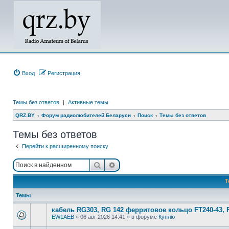
Вход
Регистрация
Темы без ответов
|
Активные темы
QRZ.BY
Форум радиолюбителей Беларуси
Поиск
Темы без ответов
Темы без ответов
Перейти к расширенному поиску
Поиск
Расширенный поиск
Т
Темы
кабель RG303, RG 142 ферритовое кольцо FT240-43, 
EW1AEB
»
06 авг 2026 14:41
» в форуме
Куплю