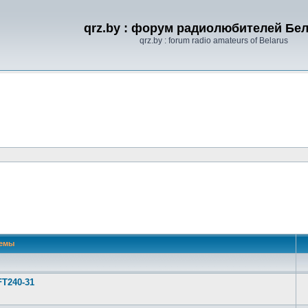
qrz.by : форум радиолюбителей Бе
qrz.by : forum radio amateurs of Belarus
емы
FT240-31