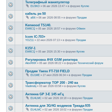
Телеграфный манипулятор
EU3KO
»
06 авг 2026 13:47
» в форуме
Куплю
кабель рк-50
al56
»
06 авг 2026 08:55
» в форуме
Продам
Kenwood TS140.
EW8CQ
»
05 авг 2026 18:57
» в форуме
Обмен
Icom IC-703+
YOZ11
»
22 июл 2026 07:13
» в форуме
Продам
К15У-1
EW8CQ
»
05 авг 2026 15:30
» в форуме
Куплю
Регулировка АЧХ GSM репитера
AlexRKR
»
05 авг 2026 08:22
» в форуме
Технический форум
Продам Yaesu FT-710 FIELD
EU1ME
»
27 июл 2026 06:34
» в форуме
Продам
Трансформатор ТОР 200 - 240 ва
Vladimdq
»
03 авг 2026 03:58
» в форуме
Куплю
Антенна GP 3-E 145 мГц
EU4LMC
»
02 авг 2026 18:18
» в форуме
Продам
Антенна для 3G/4G модемов Триада-935
EU4LMC
»
02 авг 2026 18:02
» в форуме
Продам