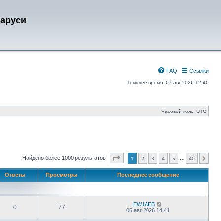
ларуси
FAQ
Ссылки
Текущее время: 07 авг 2026 12:40
Часовой пояс:
UTC
Страница
1
из
40
Найдено более 1000 результатов
1
2
3
4
5
40
…
След.
Ответы
Просмотры
Последнее сообщение
EW1AEB
0
77
06 авг 2026 14:41