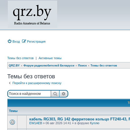
Вход
Регистрация
Темы без ответов
|
Активные темы
QRZ.BY
Форум радиолюбителей Беларуси
Поиск
Темы без ответов
Темы без ответов
Перейти к расширенному поиску
Поиск
Расширенный поиск
Т
Темы
кабель RG303, RG 142 ферритовое кольцо FT240-43, 
EW1AEB
»
06 авг 2026 14:41
» в форуме
Куплю