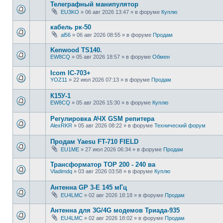
Телеграфный манипулятор
EU3KO
»
06 авг 2026 13:47
» в форуме
Куплю
кабель рк-50
al56
»
06 авг 2026 08:55
» в форуме
Продам
Kenwood TS140.
EW8CQ
»
05 авг 2026 18:57
» в форуме
Обмен
Icom IC-703+
YOZ11
»
22 июл 2026 07:13
» в форуме
Продам
К15У-1
EW8CQ
»
05 авг 2026 15:30
» в форуме
Куплю
Регулировка АЧХ GSM репитера
AlexRKR
»
05 авг 2026 08:22
» в форуме
Технический форум
Продам Yaesu FT-710 FIELD
EU1ME
»
27 июл 2026 06:34
» в форуме
Продам
Трансформатор ТОР 200 - 240 ва
Vladimdq
»
03 авг 2026 03:58
» в форуме
Куплю
Антенна GP 3-E 145 мГц
EU4LMC
»
02 авг 2026 18:18
» в форуме
Продам
Антенна для 3G/4G модемов Триада-935
EU4LMC
»
02 авг 2026 18:02
» в форуме
Продам