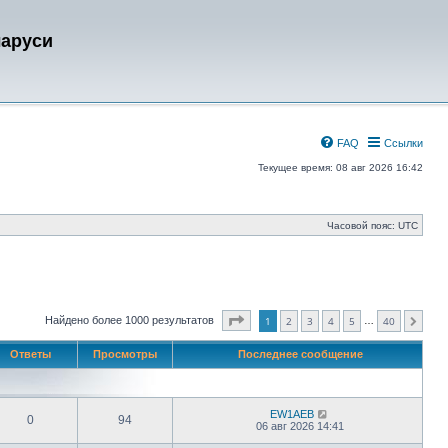
ларуси
FAQ
Ссылки
Текущее время: 08 авг 2026 16:42
Часовой пояс:
UTC
Страница
1
из
40
Найдено более 1000 результатов
1
2
3
4
5
40
…
След.
Ответы
Просмотры
Последнее сообщение
EW1AEB
0
94
06 авг 2026 14:41