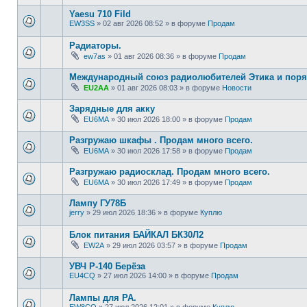
Yaesu 710 Fild
EW3SS
»
02 авг 2026 08:52
» в форуме
Продам
Радиаторы.
ew7as
»
01 авг 2026 08:36
» в форуме
Продам
Международный союз радиолюбителей Этика и поря
EU2AA
»
01 авг 2026 08:03
» в форуме
Новости
Зарядные для акку
EU6MA
»
30 июл 2026 18:00
» в форуме
Продам
Разгружаю шкафы . Продам много всего.
EU6MA
»
30 июл 2026 17:58
» в форуме
Продам
Разгружаю радиосклад. Продам много всего.
EU6MA
»
30 июл 2026 17:49
» в форуме
Продам
Лампу ГУ78Б
jerry
»
29 июл 2026 18:36
» в форуме
Куплю
Блок питания БАЙКАЛ БК30Л2
EW2A
»
29 июл 2026 03:57
» в форуме
Продам
УВЧ Р-140 Берёза
EU4CQ
»
27 июл 2026 14:00
» в форуме
Продам
Лампы для РА.
EW8CQ
»
27 июл 2026 12:01
» в форуме
Куплю