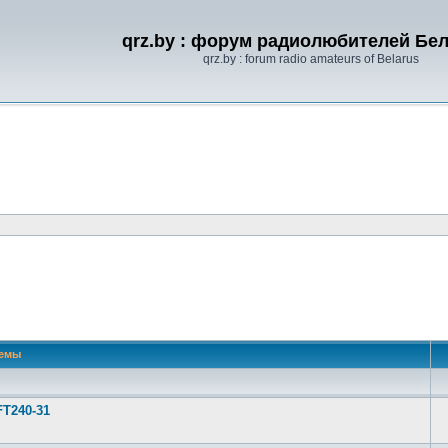
qrz.by : форум радиолюбителей Бе
qrz.by : forum radio amateurs of Belarus
емы
FT240-31