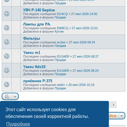
Добавлено в форуме
Продам
УВЧ Р-140 Берёза
Последнее сообщение
EU4CQ
«
27 июл 2026 14:00
Добавлено в форуме
Продам
Лампы для РА.
Последнее сообщение
EW8CQ
«
27 июл 2026 12:01
Добавлено в форуме
Куплю
Фильтры
Последнее сообщение
eu1be
«
27 июл 2026 09:34
Добавлено в форуме
Продам
Yaesu m1
Последнее сообщение
EU1AER
«
27 июл 2026 08:27
Добавлено в форуме
Продам
Yaesu ftdx10
Последнее сообщение
EU1AER
«
27 июл 2026 08:24
Добавлено в форуме
Продам
приёмник Р-375
Последнее сообщение
ew6rr
«
26 июл 2026 15:16
Добавлено в форуме
Продам
Страница
1
из
40
Найдено более 1000 результатов
1
2
3
4
5
40
…
След.
Этот сайт использует cookies для
Перейти
обеспечения своей корректной работы.
Подробнее