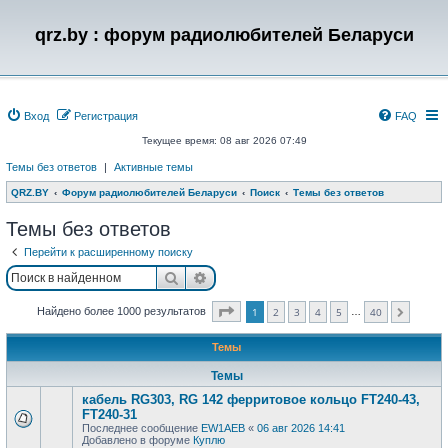
qrz.by : форум радиолюбителей Беларуси
Вход
Регистрация
FAQ
Текущее время: 08 авг 2026 07:49
Темы без ответов
|
Активные темы
QRZ.BY
Форум радиолюбителей Беларуси
Поиск
Темы без ответов
Темы без ответов
Перейти к расширенному поиску
Поиск
Расширенный поиск
Страница
1
из
40
Найдено более 1000 результатов
1
2
3
4
5
40
…
След.
Темы
Темы
кабель RG303, RG 142 ферритовое кольцо FT240-43,
FT240-31
Последнее сообщение
EW1AEB
«
06 авг 2026 14:41
Добавлено в форуме
Куплю