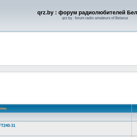
qrz.by : форум радиолюбителей Бе
qrz.by : forum radio amateurs of Belarus
емы
FT240-31