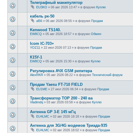
Телеграфный манипулятор
EU3KO
»
06 авг 2026 13:47
» в форуме
Куплю
кабель рк-50
al56
»
06 авг 2026 08:55
» в форуме
Продам
Kenwood TS140.
EW8CQ
»
05 авг 2026 18:57
» в форуме
Обмен
Icom IC-703+
YOZ11
»
22 июл 2026 07:13
» в форуме
Продам
К15У-1
EW8CQ
»
05 авг 2026 15:30
» в форуме
Куплю
Регулировка АЧХ GSM репитера
AlexRKR
»
05 авг 2026 08:22
» в форуме
Технический форум
Продам Yaesu FT-710 FIELD
EU1ME
»
27 июл 2026 06:34
» в форуме
Продам
Трансформатор ТОР 200 - 240 ва
Vladimdq
»
03 авг 2026 03:58
» в форуме
Куплю
Антенна GP 3-E 145 мГц
EU4LMC
»
02 авг 2026 18:18
» в форуме
Продам
Антенна для 3G/4G модемов Триада-935
EU4LMC
»
02 авг 2026 18:02
» в форуме
Продам