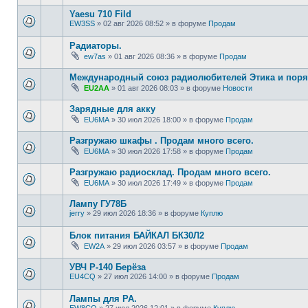
Yaesu 710 Fild
EW3SS
»
02 авг 2026 08:52
» в форуме
Продам
Радиаторы.
ew7as
»
01 авг 2026 08:36
» в форуме
Продам
Международный союз радиолюбителей Этика и поря
EU2AA
»
01 авг 2026 08:03
» в форуме
Новости
Зарядные для акку
EU6MA
»
30 июл 2026 18:00
» в форуме
Продам
Разгружаю шкафы . Продам много всего.
EU6MA
»
30 июл 2026 17:58
» в форуме
Продам
Разгружаю радиосклад. Продам много всего.
EU6MA
»
30 июл 2026 17:49
» в форуме
Продам
Лампу ГУ78Б
jerry
»
29 июл 2026 18:36
» в форуме
Куплю
Блок питания БАЙКАЛ БК30Л2
EW2A
»
29 июл 2026 03:57
» в форуме
Продам
УВЧ Р-140 Берёза
EU4CQ
»
27 июл 2026 14:00
» в форуме
Продам
Лампы для РА.
EW8CQ
»
27 июл 2026 12:01
» в форуме
Куплю