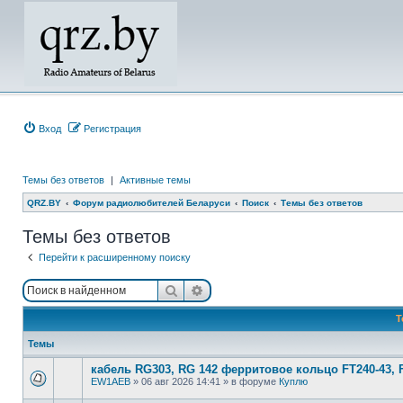
Вход
Регистрация
Темы без ответов
|
Активные темы
QRZ.BY
Форум радиолюбителей Беларуси
Поиск
Темы без ответов
Темы без ответов
Перейти к расширенному поиску
Поиск
Расширенный поиск
Т
Темы
кабель RG303, RG 142 ферритовое кольцо FT240-43, 
EW1AEB
»
06 авг 2026 14:41
» в форуме
Куплю