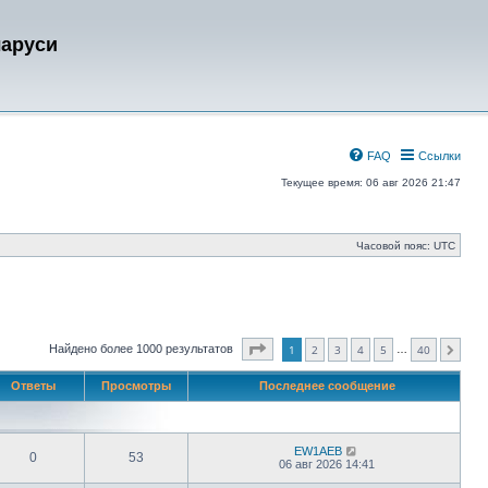
ларуси
FAQ
Ссылки
Текущее время: 06 авг 2026 21:47
Часовой пояс:
UTC
Страница
1
из
40
Найдено более 1000 результатов
1
2
3
4
5
40
…
След.
Ответы
Просмотры
Последнее сообщение
EW1AEB
0
53
06 авг 2026 14:41