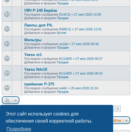
Добавлено в форуме
Продам
УВЧ Р-140 Берёза
Последнее сообщение
EU4CQ
«
27 июл 2026 14:00
Добавлено в форуме
Продам
Лампы для РА.
Последнее сообщение
EW8CQ
«
27 июл 2026 12:01
Добавлено в форуме
Куплю
Фильтры
Последнее сообщение
eu1be
«
27 июл 2026 09:34
Добавлено в форуме
Продам
Yaesu m1
Последнее сообщение
EU1AER
«
27 июл 2026 08:27
Добавлено в форуме
Продам
Yaesu ftdx10
Последнее сообщение
EU1AER
«
27 июл 2026 08:24
Добавлено в форуме
Продам
приёмник Р-375
Последнее сообщение
ew6rr
«
26 июл 2026 15:16
Добавлено в форуме
Продам
Страница
1
из
40
Найдено более 1000 результатов
1
2
3
4
5
40
…
След.
Этот сайт использует cookies для
Перейти
обеспечения своей корректной работы.
Подробнее