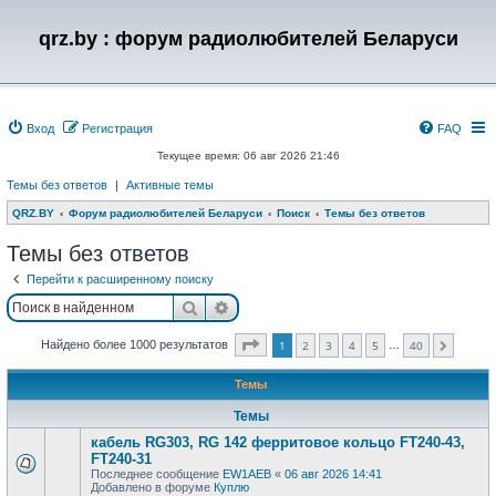
qrz.by : форум радиолюбителей Беларуси
Вход
Регистрация
FAQ
Текущее время: 06 авг 2026 21:46
Темы без ответов
|
Активные темы
QRZ.BY
Форум радиолюбителей Беларуси
Поиск
Темы без ответов
Темы без ответов
Перейти к расширенному поиску
Поиск
Расширенный поиск
Страница
1
из
40
Найдено более 1000 результатов
1
2
3
4
5
40
…
След.
Темы
Темы
кабель RG303, RG 142 ферритовое кольцо FT240-43,
FT240-31
Последнее сообщение
EW1AEB
«
06 авг 2026 14:41
Добавлено в форуме
Куплю