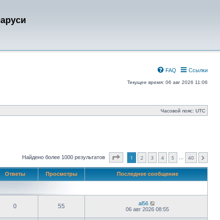
ларуси
FAQ
Ссылки
Текущее время: 06 авг 2026 11:06
Часовой пояс:
UTC
Страница
1
из
40
Найдено более 1000 результатов
1
2
3
4
5
40
…
След.
Ответы
Просмотры
Последнее сообщение
al56
0
55
06 авг 2026 08:55