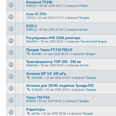
Kenwood TS140.
EW8CQ
»
05 авг 2026 18:57
» в форуме
Обмен
Icom IC-703+
YOZ11
»
22 июл 2026 07:13
» в форуме
Продам
К15У-1
EW8CQ
»
05 авг 2026 15:30
» в форуме
Куплю
Регулировка АЧХ GSM репитера
AlexRKR
»
05 авг 2026 08:22
» в форуме
Технический форум
Продам Yaesu FT-710 FIELD
EU1ME
»
27 июл 2026 06:34
» в форуме
Продам
Трансформатор ТОР 200 - 240 ва
Vladimdq
»
03 авг 2026 03:58
» в форуме
Куплю
Антенна GP 3-E 145 мГц
EU4LMC
»
02 авг 2026 18:18
» в форуме
Продам
Антенна для 3G/4G модемов Триада-935
EU4LMC
»
02 авг 2026 18:02
» в форуме
Продам
Yaesu 710 Fild
EW3SS
»
02 авг 2026 08:52
» в форуме
Продам
Радиаторы.
ew7as
»
01 авг 2026 08:36
» в форуме
Продам