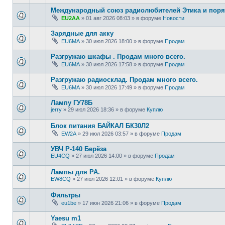
Международный союз радиолюбителей Этика и поря
EU2AA
»
01 авг 2026 08:03
» в форуме
Новости
Зарядные для акку
EU6MA
»
30 июл 2026 18:00
» в форуме
Продам
Разгружаю шкафы . Продам много всего.
EU6MA
»
30 июл 2026 17:58
» в форуме
Продам
Разгружаю радиосклад. Продам много всего.
EU6MA
»
30 июл 2026 17:49
» в форуме
Продам
Лампу ГУ78Б
jerry
»
29 июл 2026 18:36
» в форуме
Куплю
Блок питания БАЙКАЛ БК30Л2
EW2A
»
29 июл 2026 03:57
» в форуме
Продам
УВЧ Р-140 Берёза
EU4CQ
»
27 июл 2026 14:00
» в форуме
Продам
Лампы для РА.
EW8CQ
»
27 июл 2026 12:01
» в форуме
Куплю
Фильтры
eu1be
»
17 июн 2026 21:06
» в форуме
Продам
Yaesu m1