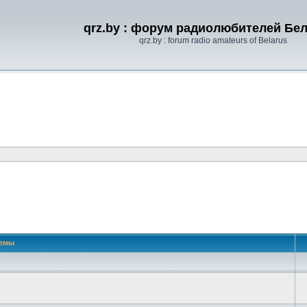
qrz.by : форум радиолюбителей Бе
qrz.by : forum radio amateurs of Belarus
емы