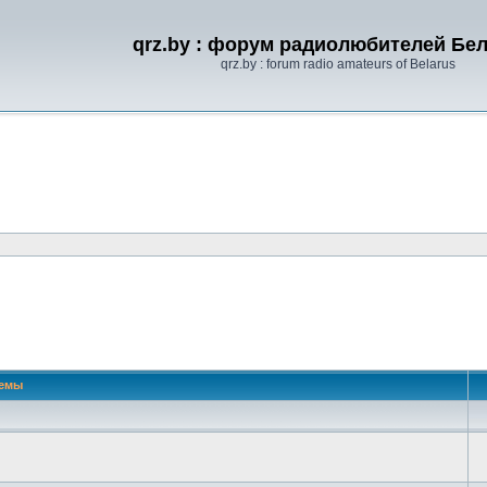
qrz.by : форум радиолюбителей Бе
qrz.by : forum radio amateurs of Belarus
емы