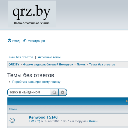
Вход
Регистрация
Темы без ответов
|
Активные темы
QRZ.BY
Форум радиолюбителей Беларуси
Поиск
Темы без ответов
Темы без ответов
Перейти к расширенному поиску
Поиск
Расширенный поиск
Т
Темы
Kenwood TS140.
EW8CQ
»
05 авг 2026 18:57
» в форуме
Обмен