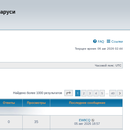
ларуси
FAQ
Ссылки
Текущее время: 06 авг 2026 02:44
Часовой пояс:
UTC
Страница
1
из
40
Найдено более 1000 результатов
1
2
3
4
5
40
…
След.
Ответы
Просмотры
Последнее сообщение
EW8CQ
0
35
05 авг 2026 18:57