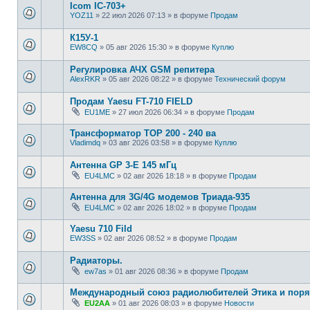
Icom IC-703+
YOZ11
»
22 июл 2026 07:13
» в форуме
Продам
К15У-1
EW8CQ
»
05 авг 2026 15:30
» в форуме
Куплю
Регулировка АЧХ GSM репитера
AlexRKR
»
05 авг 2026 08:22
» в форуме
Технический форум
Продам Yaesu FT-710 FIELD
EU1ME
»
27 июл 2026 06:34
» в форуме
Продам
Трансформатор ТОР 200 - 240 ва
Vladimdq
»
03 авг 2026 03:58
» в форуме
Куплю
Антенна GP 3-E 145 мГц
EU4LMC
»
02 авг 2026 18:18
» в форуме
Продам
Антенна для 3G/4G модемов Триада-935
EU4LMC
»
02 авг 2026 18:02
» в форуме
Продам
Yaesu 710 Fild
EW3SS
»
02 авг 2026 08:52
» в форуме
Продам
Радиаторы.
ew7as
»
01 авг 2026 08:36
» в форуме
Продам
Международный союз радиолюбителей Этика и поря
EU2AA
»
01 авг 2026 08:03
» в форуме
Новости