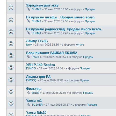
Зарядные для акку
EU6MA
»
30 июл 2026 18:00
» в форуме
Продам
Разгружаю шкафы . Продам много всего.
EU6MA
»
30 июл 2026 17:58
» в форуме
Продам
Разгружаю радиосклад. Продам много всего.
EU6MA
»
30 июл 2026 17:49
» в форуме
Продам
Лампу ГУ78Б
jerry
»
29 июл 2026 18:36
» в форуме
Куплю
Блок питания БАЙКАЛ БК30Л2
EW2A
»
29 июл 2026 03:57
» в форуме
Продам
УВЧ Р-140 Берёза
EU4CQ
»
27 июл 2026 14:00
» в форуме
Продам
Лампы для РА.
EW8CQ
»
27 июл 2026 12:01
» в форуме
Куплю
Фильтры
eu1be
»
17 июн 2026 21:06
» в форуме
Продам
Yaesu m1
EU1AER
»
27 июл 2026 08:27
» в форуме
Продам
Yaesu ftdx10
EU1AER
»
27 июл 2026 08:24
» в форуме
Продам