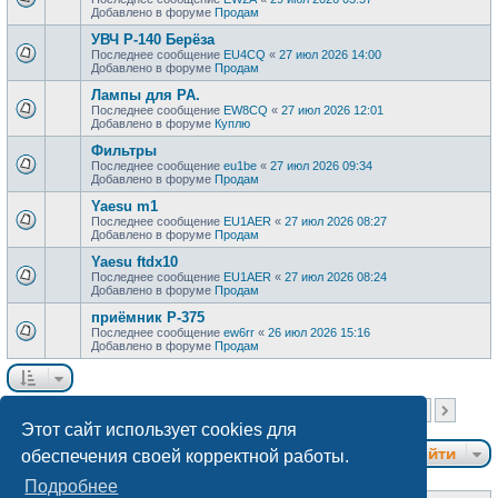
Добавлено в форуме
Продам
УВЧ Р-140 Берёза
Последнее сообщение
EU4CQ
«
27 июл 2026 14:00
Добавлено в форуме
Продам
Лампы для РА.
Последнее сообщение
EW8CQ
«
27 июл 2026 12:01
Добавлено в форуме
Куплю
Фильтры
Последнее сообщение
eu1be
«
27 июл 2026 09:34
Добавлено в форуме
Продам
Yaesu m1
Последнее сообщение
EU1AER
«
27 июл 2026 08:27
Добавлено в форуме
Продам
Yaesu ftdx10
Последнее сообщение
EU1AER
«
27 июл 2026 08:24
Добавлено в форуме
Продам
приёмник Р-375
Последнее сообщение
ew6rr
«
26 июл 2026 15:16
Добавлено в форуме
Продам
Страница
1
из
40
Найдено более 1000 результатов
1
2
3
4
5
40
…
След.
Этот сайт использует cookies для
Перейти
обеспечения своей корректной работы.
Подробнее