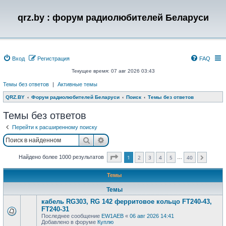
qrz.by : форум радиолюбителей Беларуси
Вход
Регистрация
FAQ
Текущее время: 07 авг 2026 03:43
Темы без ответов
|
Активные темы
QRZ.BY
Форум радиолюбителей Беларуси
Поиск
Темы без ответов
Темы без ответов
Перейти к расширенному поиску
Поиск
Расширенный поиск
Страница
1
из
40
Найдено более 1000 результатов
1
2
3
4
5
40
…
След.
Темы
Темы
кабель RG303, RG 142 ферритовое кольцо FT240-43,
FT240-31
Последнее сообщение
EW1AEB
«
06 авг 2026 14:41
Добавлено в форуме
Куплю